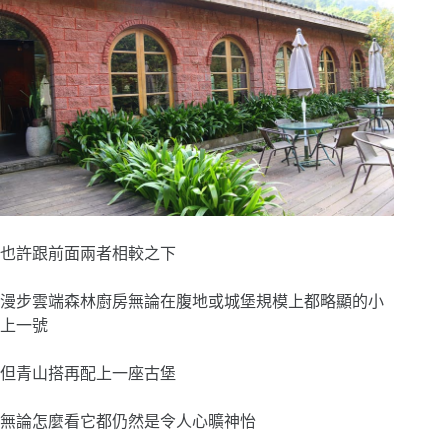
也許跟前面兩者相較之下
漫步雲端森林廚房無論在腹地或城堡規模上都略顯的小
上一號
但青山搭再配上一座古堡
無論怎麼看它都仍然是令人心曠神怡