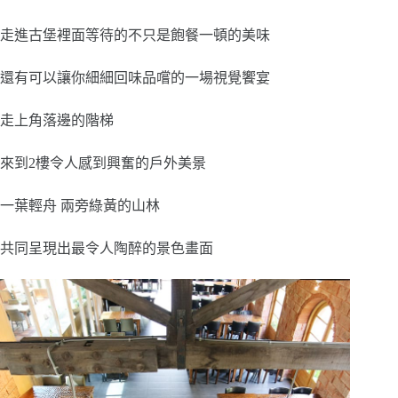
走進古堡裡面等待的不只是飽餐一頓的美味
還有可以讓你細細回味品嚐的一場視覺饗宴
走上角落邊的階梯
來到2樓令人感到興奮的戶外美景
一葉輕舟 兩旁綠黃的山林
共同呈現出最令人陶醉的景色畫面