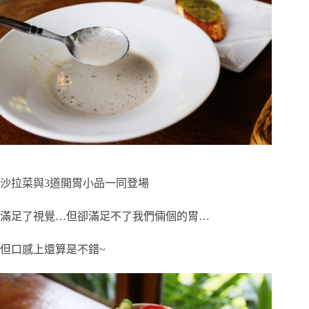
沙拉菜與3道開胃小品一同登場
滿足了視覺…但卻滿足不了我們倆個的胃…
但口感上還算是不錯~