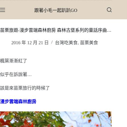
跳
跟著小毛一起趴趴GO
至
主
要
苗栗旅遊-漫步雲端森林廚房 森林古堡系列的童話序曲…
內
容
2016 年 12 月 21 日
台灣吃美食
,
苗栗美食
楓葉漸漸紅了
似乎在訴說著…
該是來苗栗旅行的時候了
漫步雲端森林廚房