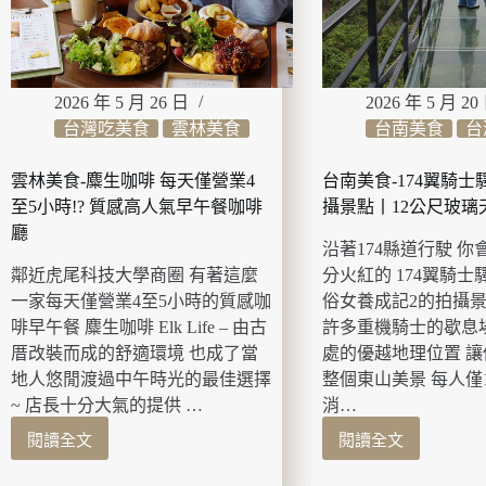
科
旁
虎
技
的
尾
園
海
巴
區
景
內
咖
2026 年 5 月 26 日
2026 年 5 月 20
的
啡
台灣吃美食
雲林美食
台南美食
台
質
餐
感
廳
雲林美食-麋生咖啡 每天僅營業4
台南美食-174翼騎士
景
丨
觀
至5小時!? 質感高人氣早午餐咖啡
攝景點丨12公尺玻璃
提
咖
供
廳
沿著174縣道行駛 你
啡
每
餐
鄰近虎尾科技大學商圈 有著這麼
分火紅的 174翼騎士
日
廳
限
一家每天僅營業4至5小時的質感咖
俗女養成記2的拍攝景
定
啡早午餐 麋生咖啡 Elk Life – 由古
許多重機騎士的歇息
鮮
厝改裝而成的舒適環境 也成了當
處的優越地理位置 
魚
地人悠閒渡過中午時光的最佳選擇
整個東山美景 每人僅
料
~ 店長十分大氣的提供 …
消…
理
套
閱讀全文
閱讀全文
雲
台
餐
林
南