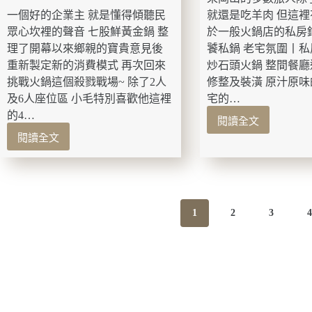
午
步
一個好的企業主 就是懂得傾聽民
就還是吃羊肉 但這
餐
道
眾心坎裡的聲音 七股鮮黃金鍋 整
於一般火鍋店的私房
咖
理了開幕以來鄉親的寶貴意見後
饕私鍋 老宅氛圍丨
啡
重新製定新的消費模式 再次回來
炒石頭火鍋 整間餐
廳
挑戰火鍋這個殺戮戰場~ 除了2人
修整及裝潢 原汁原
及6人座位區 小毛特別喜歡他這裡
宅的…
的4…
閱讀全文
高
閱讀全文
雄
台
美
南
食-
美
佬
食-
饕
七
1
2
3
私
股
鍋
鮮
岡
黃
山
金
不
鍋
只
重
有
新