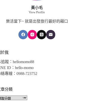
黃小毛
View Profile
樂活當下~ 就是出發旅行最好的藉口
關於我
G追蹤：hellomomo88
INE ID：hello-momo
絡專線：0988-723752
文章分類
文
章
分