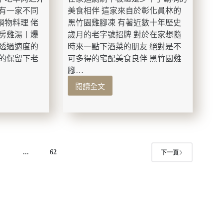
炒
裡有一家不同
美食相伴 這家來自於彰化員林的
鴨
肉
鍋物料理 佬
黑竹園雞腳凍 有著近數十年歷史
羹
私房雞湯丨爆
歲月的老字號招牌 對於在家想隨
丨
廳透過適度的
時來一點下酒菜的朋友 絕對是不
當
味的保留下老
可多得的宅配美食良伴 黑竹園雞
歸
腳…
鴨
丨
閱讀全文
宅
筒
配
仔
美
米
食-
糕
黑
竹
4
...
62
園
下一頁
雞
腳
凍
老
字
版權 © 2026 跟著小毛一起趴趴GO
號