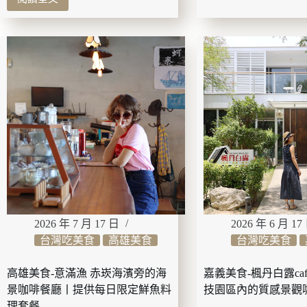
山
雲
住
林
宿-
美
L7
食-
海
虎
雲
珍
台
堂
(L7
森
HAEUNDAE)
之
1
院
秒
交
入
流
住
道、
海
高
雲
鐵
台
站
2026 年 7 月 17 日
2026 年 6 月 17
最
約
台灣吃美食
高雄美食
台灣吃美食
熱
3
鬧
分
商
高雄美食-意滿漁 赤崁海濱旁的海
嘉義美食-楓丹白露ca
鐘！
圈
景咖啡餐廳丨提供每日限定鮮魚料
技園區內的質感景觀
虎
步
珍
理套餐