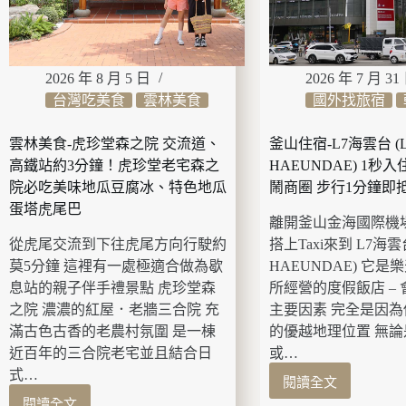
2026 年 8 月 5 日
2026 年 7 月 31
台灣吃美食
雲林美食
國外找旅宿
雲林美食-虎珍堂森之院 交流道、
釜山住宿-L7海雲台 (L
高鐵站約3分鐘！虎珍堂老宅森之
HAEUNDAE) 1秒
院必吃美味地瓜豆腐冰、特色地瓜
鬧商圈 步行1分鐘即
蛋塔虎尾巴
離開釜山金海國際機
從虎尾交流到下往虎尾方向行駛約
搭上Taxi來到 L7海雲台
莫5分鐘 這裡有一處極適合做為歇
HAEUNDAE) 它
息站的親子伴手禮景點 虎珍堂森
所經營的度假飯店 –
之院 濃濃的紅屋．老牆三合院 充
主要因素 完全是因
滿古色古香的老農村氛圍 是一棟
的優越地理位置 無
近百年的三合院老宅並且結合日
或…
式…
閱讀全文
釜
閱讀全文