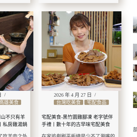
南
美
美
景
食-
七
股
鮮
鴨
肉
羹
(台
南
安
中
店)
府
日
2026 年 4 月 27 日
城
高雄美食
台灣吃美食
宅配食品
道
地
岡山不只有羊
宅配美食-黑竹園雞腳凍 老字號伴
小
鍋丨私房雞湯鍋
手禮丨數十年的古早味宅配美食
吃
部
爆
了吃羊肉之外
在家追劇刷平板總是少不了涮嘴的