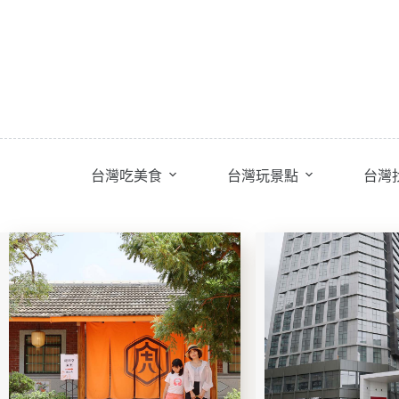
跳
至
主
要
內
容
台灣吃美食
台灣玩景點
台灣