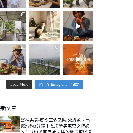
Load More
在 Instagram 上追蹤
最新文章
雲林美食-虎珍堂森之院 交流道、高
鐵站約3分鐘！虎珍堂老宅森之院必
吃美味地瓜豆腐冰、特色地瓜蛋塔虎