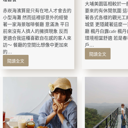
行
大埔美園區相較於一
堂
1
赤崁海濱算是只有在地人才會去的
要來的有休閒氛圍 
老
分
宅
小型海灘 然而這裡卻意外的經營
著各式各樣的觀光工
鐘
森
著一家海景咖啡餐廳 意滿漁 平日
城堡 更隱藏著這麼
即
之
前來沒有人擠人的擁擠現象 反而
廳 楓丹白露cafe 楓
抵
院
達
更適合我這種喜歡自在感的客人來
環境相當舒適 若是
必
海
訪～ 餐廳的空間比想像中更加來
戶…
吃
灘
的…
美
閱讀全文
嘉
味
閱讀全文
義
高
地
美
雄
瓜
食-
美
豆
楓
食-
腐
丹
意
冰、
白
滿
特
露
漁
色
cafe
赤
地
隱
崁
瓜
身
海
蛋
於
濱
塔