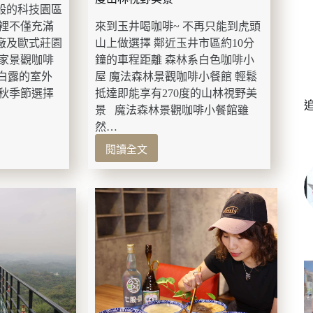
堡
般的科技園區
丨
這裡不僅充滿
來到玉井喝咖啡~ 不再只能到虎頭
Brunch
廠及歐式莊園
山上做選擇 鄰近玉井市區約10分
一家景觀咖啡
鐘的車程距離 森林系白色咖啡小
丹白露的室外
屋 魔法森林景觀咖啡小餐館 輕鬆
春秋季節選擇
抵達即能享有270度的山林視野美
景 魔法森林景觀咖啡小餐館雖
然…
閱讀全文
台
南
美
食-
魔
法
森
林
景
觀
咖