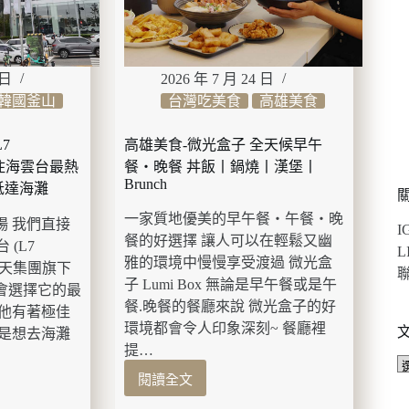
 日
2026 年 7 月 24 日
韓國釜山
台灣吃美食
高雄美食
7
高雄美食-微光盒子 全天候早午
入住海雲台最熱
餐・晚餐 丼飯丨鍋燒丨漢堡丨
Brunch
抵達海灘
一家質地優美的早午餐・午餐・晚
場 我們直接
I
餐的好選擇 讓人可以在輕鬆又幽
 (L7
L
雅的環境中慢慢享受渡過 微光盒
是樂天集團旗下
聯
子 Lumi Box 無論是早午餐或是午
 會選擇它的最
餐.晚餐的餐廳來說 微光盒子的好
為他有著極佳
環境都會令人印象深刻~ 餐廳裡
論是想去海灘
提…
閱讀全文
高
雄