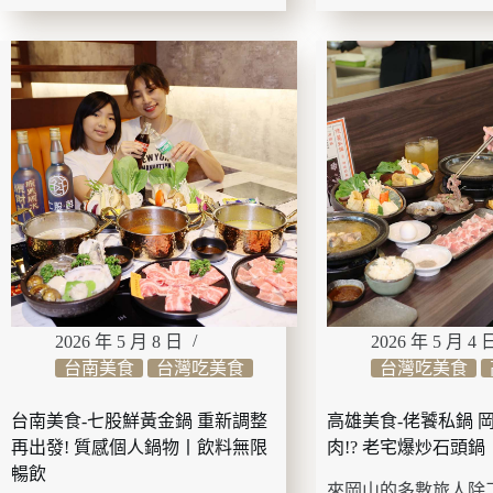
美
美
食-
食-174
麋
翼
生
騎
咖
士
啡
驛
每
站
天
俗
僅
女
2
營
拍
業
4
攝
至
景
5
點
小
丨
2026 年 5 月 8 日
2026 年 5 月 4 
時!?
12
台南美食
台灣吃美食
台灣吃美食
質
公
感
尺
高
玻
台南美食-七股鮮黃金鍋 重新調整
高雄美食-佬饕私鍋 
人
璃
再出發! 質感個人鍋物丨飲料無限
肉!? 老宅爆炒石頭
氣
天
暢飲
早
空
來岡山的多數旅人除