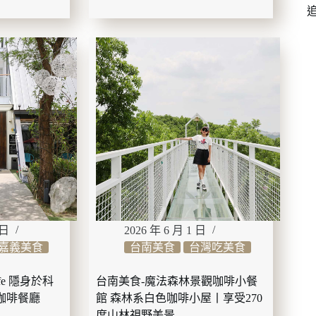
美
食-
微
光
盒
子
全
天
候
早
午
餐・
晚
餐
丼
 日
2026 年 6 月 1 日
飯
嘉義美食
台南美食
台灣吃美食
丨
鍋
燒
fe 隱身於科
台南美食-魔法森林景觀咖啡小餐
丨
咖啡餐廳
館 森林系白色咖啡小屋丨享受270
漢
度山林視野美景