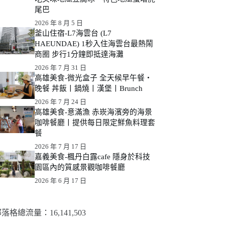
尾巴
2026 年 8 月 5 日
釜山住宿-L7海雲台 (L7
HAEUNDAE) 1秒入住海雲台最熱鬧
商圈 步行1分鐘即抵達海灘
2026 年 7 月 31 日
高雄美食-微光盒子 全天候早午餐・
晚餐 丼飯丨鍋燒丨漢堡丨Brunch
2026 年 7 月 24 日
高雄美食-意滿漁 赤崁海濱旁的海景
咖啡餐廳丨提供每日限定鮮魚料理套
餐
2026 年 7 月 17 日
嘉義美食-楓丹白露cafe 隱身於科技
園區內的質感景觀咖啡餐廳
2026 年 6 月 17 日
落格總流量：​16,141,503