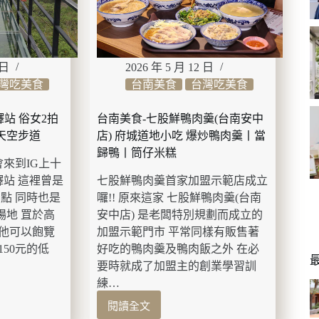
啡
小
餐
館
森
 日
2026 年 5 月 12 日
林
灣吃美食
台南美食
台灣吃美食
系
白
驛站 俗女2拍
台南美食-七股鮮鴨肉羹(台南安中
色
天空步道
店) 府城道地小吃 爆炒鴨肉羹丨當
咖
啡
歸鴨丨筒仔米糕
會來到IG上十
小
驛站 這裡曾是
七股鮮鴨肉羹首家加盟示範店成立
屋
丨
點 同時也是
囉!! 原來這家 七股鮮鴨肉羹(台南
享
場地 罝於高
安中店) 是老闆特別規劃而成立的
受
讓他可以飽覽
加盟示範門市 平常同樣有販售著
270
150元的低
好吃的鴨肉羹及鴨肉飯之外 在必
度
要時就成了加盟主的創業學習訓
山
練…
林
視
閱讀全文
台
野