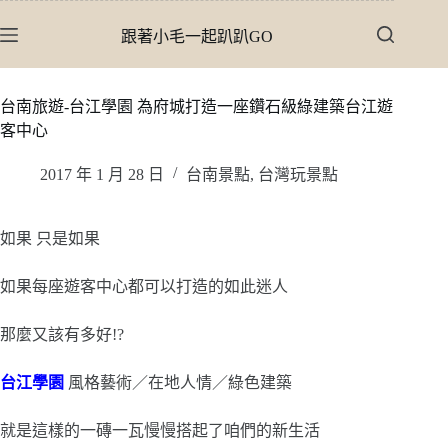
跳
跟著小毛一起趴趴GO
至
主
要
台南旅遊-台江學園 為府城打造一座鑽石級綠建築台江遊
內
客中心
容
2017 年 1 月 28 日
台南景點
,
台灣玩景點
如果 只是如果
如果每座遊客中心都可以打造的如此迷人
那麼又該有多好!?
台江學園
風格藝術／在地人情／綠色建築
就是這樣的一磚一瓦慢慢搭起了咱們的新生活