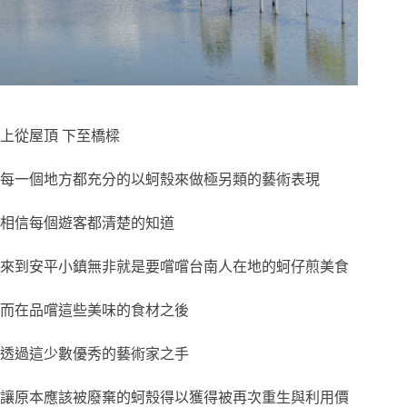
上從屋頂 下至橋樑
每一個地方都充分的以蚵殼來做極另類的藝術表現
相信每個遊客都清楚的知道
來到安平小鎮無非就是要嚐嚐台南人在地的蚵仔煎美食
而在品嚐這些美味的食材之後
透過這少數優秀的藝術家之手
讓原本應該被廢棄的蚵殼得以獲得被再次重生與利用價