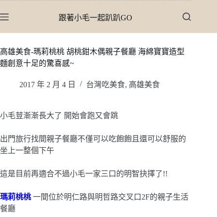
跳
跟著小毛一起趴趴GO
至
主
要
高雄美食-瑪莉桃桃 胡桃鉗木偶親子餐廳 海綿寶寶造型
內
麵創意十足的驚喜感~
容
2017 年 2 月 4 日
台灣吃美食
,
高雄美食
小毛荳漸漸長大了 開始會跑又會跳
出門旅行找間親子餐廳不僅可以吃飽飽且還可以舒服的
坐上一整個下午
這是目前再適合不過小毛一家三口的明智抉擇了!!
瑪莉桃桃
一間位於明仁路與明哲路交叉口2F的親子生活
餐廳