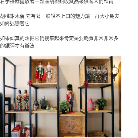
右手邊就擺放著一整座胡桃鉗收藏品來供客人們欣賞
胡桃鉗木偶 它有著一股說不上口的魅力讓一群大小朋友
如終迷戀著它
如果認真的想把它們搜集起來肯定是要耗費非常非常多
的銀彈才有辦法