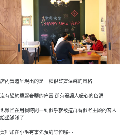
店內營造呈現出的是一種很整齊溫馨的風格
沒有過於華麗奢華的佈置 卻有著讓人暖心的色調
也難怪在用餐時間一到似乎就被這群看似老主顧的客人
給坐滿滿了
賀哩加在小毛有事先預約訂位囉~~