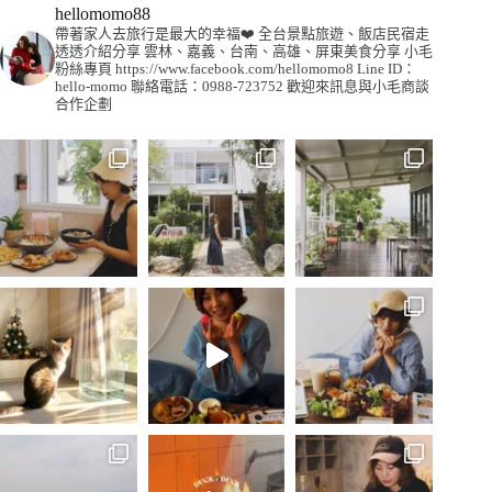
hellomomo88
帶著家人去旅行是最大的幸福❤️
全台景點旅遊、飯店民宿走
透透介紹分享
雲林、嘉義、台南、高雄、屏東美食分享
小毛
粉絲專頁
https://www.facebook.com/hellomomo8
Line ID：
hello-momo
聯絡電話：0988-723752
歡迎來訊息與小毛商談
合作企劃