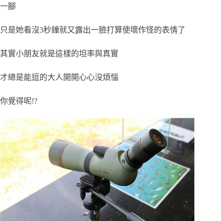
一腳
只是她看沒3秒鐘就又露出一臉打算使壞作怪的表情了
其實小朋友就是這樣的坦率與真實
才總是能逗的大人開開心心沒煩惱
你覺得呢!?