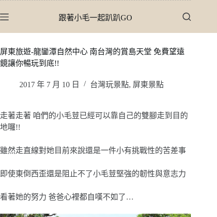
跳
跟著小毛一起趴趴GO
至
主
要
屏東旅遊-龍鑾潭自然中心 南台灣的賞島天堂 免費望遠
內
鏡讓你暢玩到底!!
容
2017 年 7 月 10 日
台灣玩景點
,
屏東景點
走著走著 咱們的小毛荳已經可以靠自己的雙腳走到目的
地囉!!
雖然走直線對她目前來說還是一件小有挑戰性的苦差事
即使東倒西歪還是阻止不了小毛荳堅強的韌性與意志力
看著她的努力 爸爸心裡都自嘆不如了…