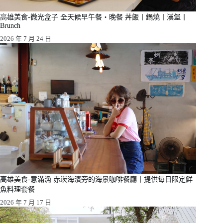
高雄美食-微光盒子 全天候早午餐・晚餐 丼飯丨鍋燒丨漢堡丨
Brunch
2026 年 7 月 24 日
高雄美食-意滿漁 赤崁海濱旁的海景咖啡餐廳丨提供每日限定鮮
魚料理套餐
2026 年 7 月 17 日