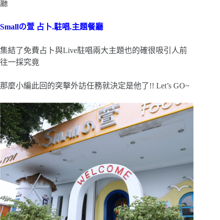
廳
Smallの萱 占卜.駐唱.主題餐廳
集結了免費占卜與Live駐唱兩大主題也的確很吸引人前
往一採究竟
那麼小編此回的突擊外訪任務就決定是他了!! Let’s GO~