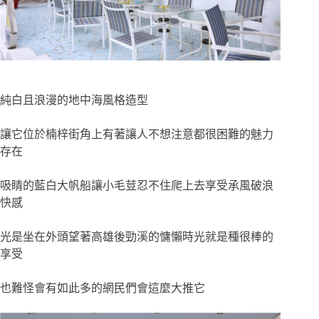
純白且浪漫的地中海風格造型
讓它位於楠梓街角上有著讓人不想注意都很困難的魅力
存在
吸睛的藍白大帆船讓小毛荳忍不住爬上去享受承風破浪
快感
光是坐在外頭望著高雄後勁溪的慵懶時光就是種很棒的
享受
也難怪會有如此多的網民們會這麼大推它