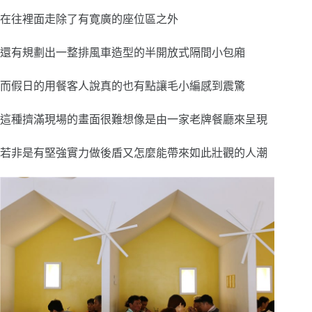
在往裡面走除了有寛廣的座位區之外
還有規劃出一整排風車造型的半開放式隔間小包廂
而假日的用餐客人說真的也有點讓毛小編感到震驚
這種擠滿現場的畫面很難想像是由一家老牌餐廳來呈現
若非是有堅強實力做後盾又怎麼能帶來如此壯觀的人潮