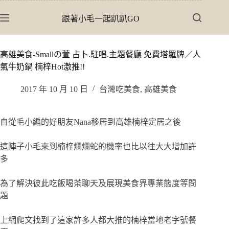
跳
跟著小毛一起趴趴GO
至
主
要
高雄美食-Smallの萱 占卜.駐唱.主題餐廳 免費塔羅牌／人
內
氣牛奶鍋 楠梓Hot激推!!
容
2017 年 10 月 10 日
台灣吃美食
,
高雄美食
自從毛小編的好朋友Nana移居到高雄楠梓定居之後
這陣子小毛來到楠梓爛爛蛇的機率也比以往大大增加許
多
為了解決彼此吃飯喝茶聊天及展現美食界專業態度等問
題
上網爬文找到了這家許多人都大推的楠梓當地老字號餐