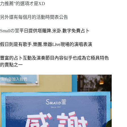
力推薦”的選項才是XD
另外還有每個月的活動時間表公告
Smallの萱
平日提供塔羅牌.米卦.數字免費占卜
假日則是有歌手.樂團.樂器Live現場的演唱表演
豐富的占卜互動及演奏節目內容似乎也成為它極具特色
的賣點之一