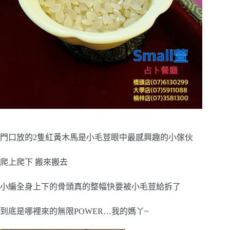
門口放的2隻紅黃木馬是小毛荳眼中最感興趣的小傢伙
爬上爬下 搬來搬去
小編全身上下的骨頭真的整幅快要被小毛荳給拆了
到底是哪裡來的無限POWER…我的媽丫~