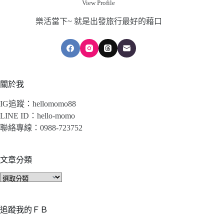
View Profile
樂活當下~ 就是出發旅行最好的藉口
關於我
IG追蹤：hellomomo88
LINE ID：hello-momo
聯絡專線：0988-723752
文章分類
文
章
分
類
追蹤我的ＦＢ