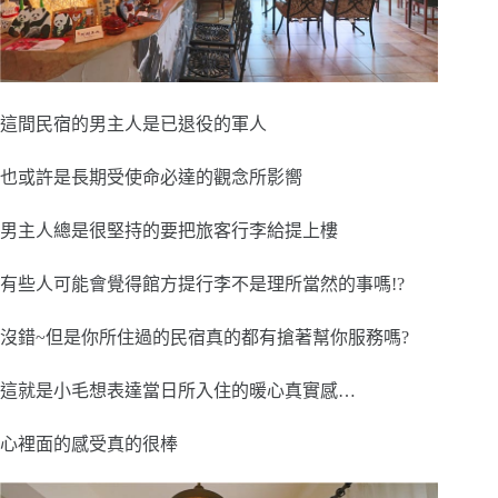
這間民宿的男主人是已退役的軍人
也或許是長期受使命必達的觀念所影嚮
男主人總是很堅持的要把旅客行李給提上樓
有些人可能會覺得館方提行李不是理所當然的事嗎!?
沒錯~但是你所住過的民宿真的都有搶著幫你服務嗎?
這就是小毛想表達當日所入住的暖心真實感…
心裡面的感受真的很棒