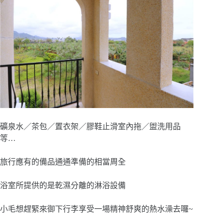
礦泉水／茶包／置衣架／膠鞋止滑室內拖／盥洗用品
等…
旅行應有的備品通通準備的相當周全
浴室所提供的是乾濕分離的淋浴設備
小毛想趕緊來御下行李享受一場精神舒爽的熱水澡去囉~