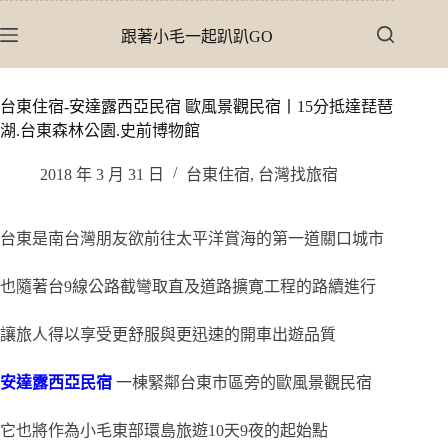
跳
跟著小毛一起趴趴GO
至
主
要
台東住宿-安達露西亞民宿 歐風景觀民宿丨15分抵達琵琶
內
湖.台東森林公園.史前博物館
容
2018 年 3 月 31 日
台東住宿
,
台灣找旅宿
台東是南台灣朋友欲前往太平洋賞海的第一道關口城市
也隨著台9線公路截彎取直及道路擴寛工程的路續進行
讓旅人得以享受更舒服與更迅速的開車出遊品質
安達露西亞民宿
一棟緊鄰台東市區旁的歐風景觀民宿
它也將作為小毛東部環島旅遊10天9夜的起始點