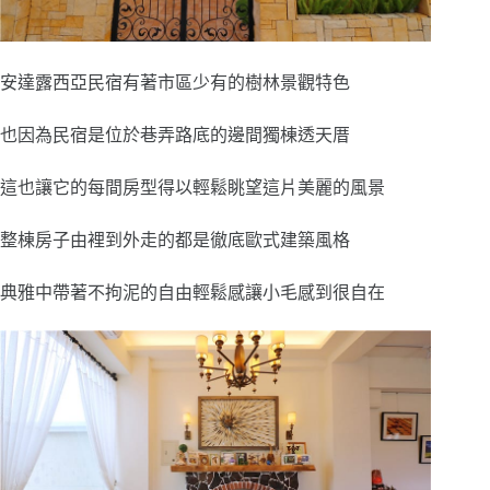
安達露西亞民宿有著市區少有的樹林景觀特色
也因為民宿是位於巷弄路底的邊間獨棟透天厝
這也讓它的每間房型得以輕鬆眺望這片美麗的風景
整棟房子由裡到外走的都是徹底歐式建築風格
典雅中帶著不拘泥的自由輕鬆感讓小毛感到很自在