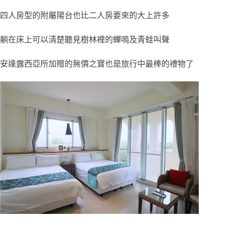
四人房型的附屬陽台也比二人房要來的大上許多
躺在床上可以清楚聽見樹林裡的蟬嗚及青蛙叫聲
安達露西亞所加贈的無價之寶也是旅行中最棒的禮物了