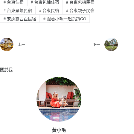
#
台東住宿
#
台東包棟住宿
#
台東包棟民宿
#
台東景觀民宿
#
台東民宿
#
台東親子民宿
#
安達露西亞民宿
#
跟著小毛一起趴趴GO
上一
下一
關於我
黃小毛