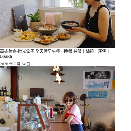
高雄美食-微光盒子 全天候早午餐・晚餐 丼飯丨鍋燒丨漢堡丨
Brunch
2026 年 7 月 24 日