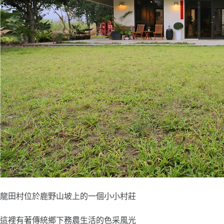
龍田村位於鹿野山坡上的一個小小村莊
這裡有著傳統鄉下務農生活的色采風光