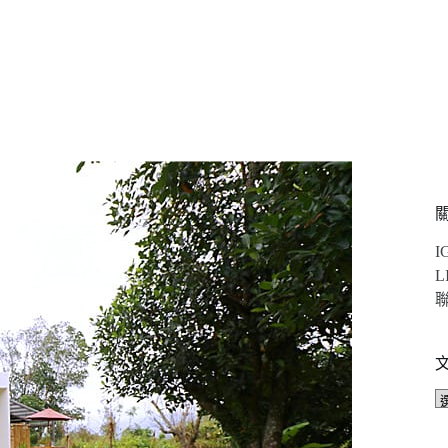
I
L
聯