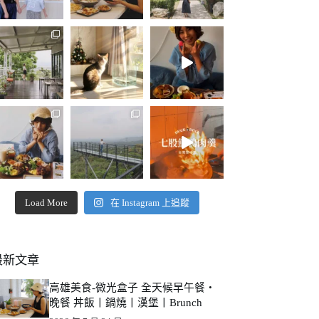
Load More
在 Instagram 上追蹤
最新文章
高雄美食-微光盒子 全天候早午餐・
晚餐 丼飯丨鍋燒丨漢堡丨Brunch