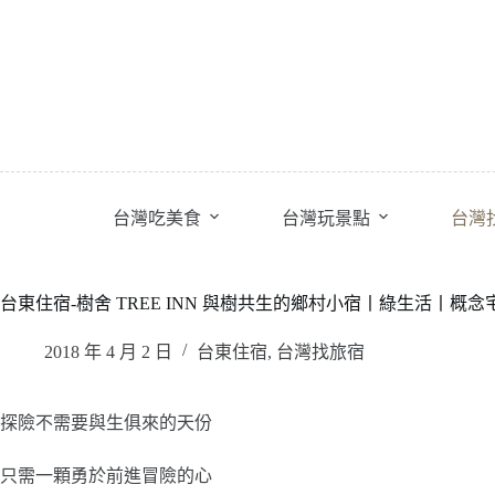
跳
至
主
要
內
容
台灣吃美食
台灣玩景點
台灣
台東住宿-樹舍 TREE INN 與樹共生的鄉村小宿丨綠生活丨概
2018 年 4 月 2 日
台東住宿
,
台灣找旅宿
探險不需要與生俱來的天份
只需一顆勇於前進冒險的心