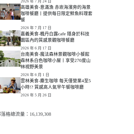
2026 年 7 月 24 日
高雄美食-意滿漁 赤崁海濱旁的海景
咖啡餐廳丨提供每日限定鮮魚料理套
餐
2026 年 7 月 17 日
嘉義美食-楓丹白露cafe 隱身於科技
園區內的質感景觀咖啡餐廳
2026 年 6 月 17 日
台南美食-魔法森林景觀咖啡小餐館
森林系白色咖啡小屋丨享受270度山
林視野美景
2026 年 6 月 1 日
雲林美食-麋生咖啡 每天僅營業4至5
小時!? 質感高人氣早午餐咖啡廳
2026 年 5 月 26 日
落格總流量：​16,139,308