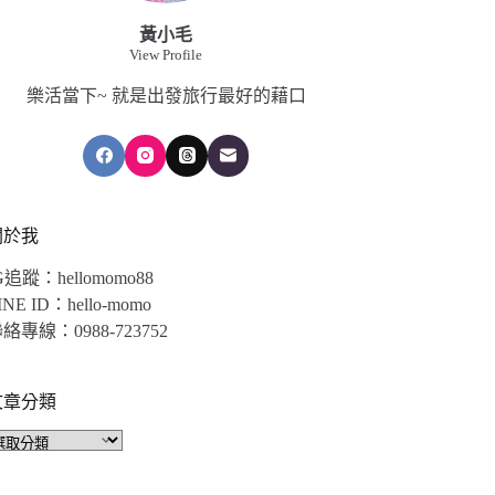
黃小毛
View Profile
樂活當下~ 就是出發旅行最好的藉口
關於我
G追蹤：hellomomo88
INE ID：hello-momo
絡專線：0988-723752
文章分類
文
章
分