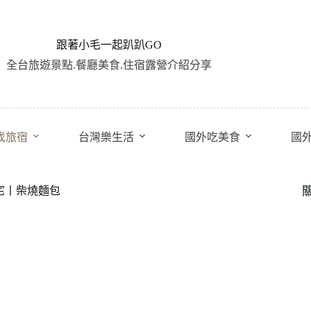
跟著小毛一起趴趴GO
全台旅遊景點.餐廳美食.住宿露營介紹分享
找旅宿
台灣樂生活
國外吃美食
國
念宅丨柴燒麵包