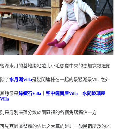
後湖水月的基地腹地遠比小毛想像中來的更加寛敝遼闊
除了
水月湖Villa
是幾間連棟在一起的景觀湖景Villa之外
其餘像是
綠鑽石Villa
丨
空中鏡面屋Villa
丨
水間玻璃屋
Villa
則是分別座落分散於園區裡的各個角落獨佔一方
可見其園區整體的佔比之大真的是非一般民宿所及的地