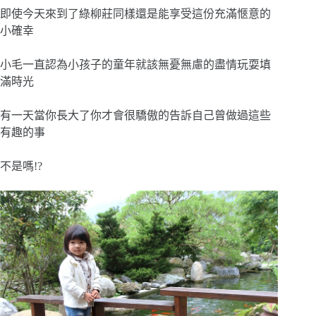
即使今天來到了綠柳莊同樣還是能享受這份充滿愜意的
小確幸
小毛一直認為小孩子的童年就該無憂無慮的盡情玩耍填
滿時光
有一天當你長大了你才會很驕傲的告訴自己曾做過這些
有趣的事
不是嗎!?