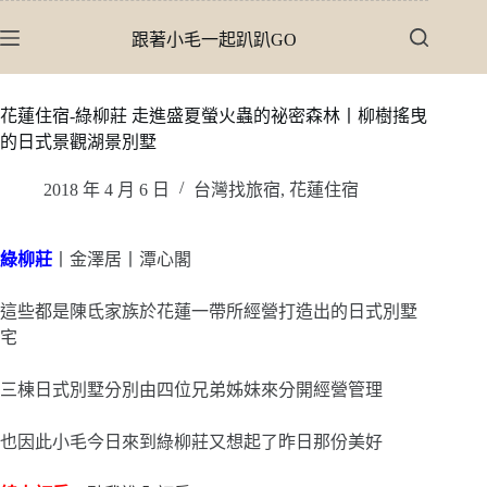
跳
跟著小毛一起趴趴GO
至
主
要
花蓮住宿-綠柳莊 走進盛夏螢火蟲的祕密森林丨柳樹搖曳
內
的日式景觀湖景別墅
容
2018 年 4 月 6 日
台灣找旅宿
,
花蓮住宿
綠柳莊
丨金澤居丨潭心閣
這些都是陳氐家族於花蓮一帶所經營打造出的日式別墅
宅
三棟日式別墅分別由四位兄弟姊妹來分開經營管理
也因此小毛今日來到綠柳莊又想起了昨日那份美好