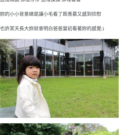
妳的小小背景總是讓小毛看了既羨慕又感到欣慰
也許某天長大妳就會明白爸爸當初看著妳的感覺:)