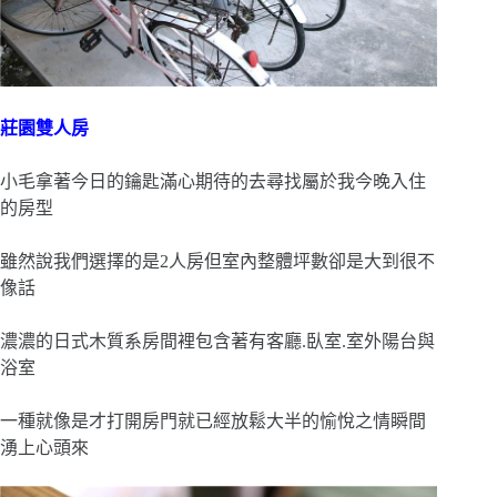
莊園雙人房
小毛拿著今日的鑰匙滿心期待的去尋找屬於我今晚入住
的房型
雖然說我們選擇的是2人房但室內整體坪數卻是大到很不
像話
濃濃的日式木質系房間裡包含著有客廳.臥室.室外陽台與
浴室
一種就像是才打開房門就已經放鬆大半的愉悅之情瞬間
湧上心頭來