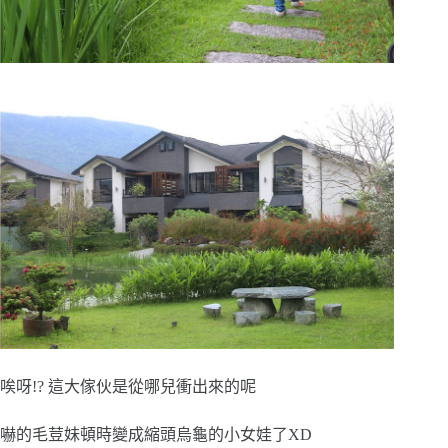
唉呀!? 這大傢伙是從哪兒衝出來的呢
嚇的毛荳妹頓時變成縮頭烏龜的小女娃了XD