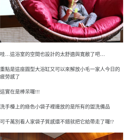
哇…這浴室的空間也設計的太舒適與寛敝了吧…
重點是這座圓型大浴缸又可以來解放小毛一家人今日的
疲勞感了
這實在是棒呆囉!!!
洗手檯上的綠色小袋子裡邊放的是所有的盥洗備品
可千萬別看人家袋子質感還不錯就把它給帶走了囉!?