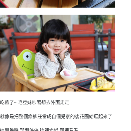
吃飽了~ 毛荳妹吵著想去外面走走
就像是把整個綠柳莊當成自個兒家的後花園給逛起來了
這邊瞧膲 那邊停停 這裡摸摸 那裡看看