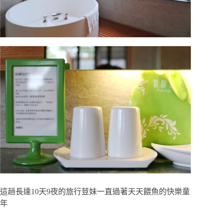
這趟長達10天9夜的旅行荳妹一直過著天天餵魚的快樂童
年