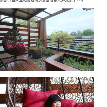
衝動的荳妹差點給我跳進去當成私人游泳池了><!!