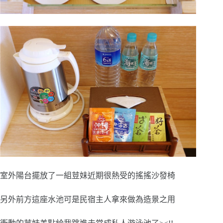
室外陽台擺放了一組荳妹近期很熱受的搖搖沙發椅
另外前方這座水池可是民宿主人拿來做為造景之用