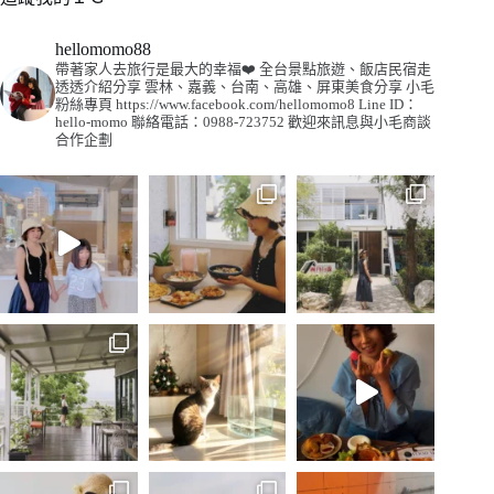
hellomomo88
帶著家人去旅行是最大的幸福❤️
全台景點旅遊、飯店民宿走
透透介紹分享
雲林、嘉義、台南、高雄、屏東美食分享
小毛
粉絲專頁
https://www.facebook.com/hellomomo8
Line ID：
hello-momo
聯絡電話：0988-723752
歡迎來訊息與小毛商談
合作企劃