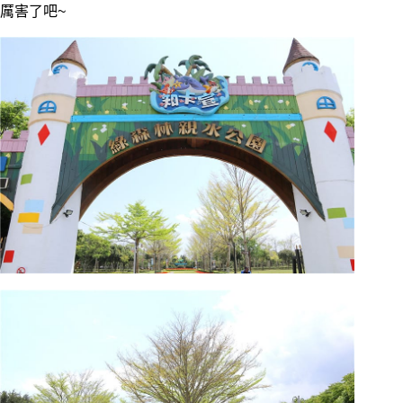
厲害了吧~