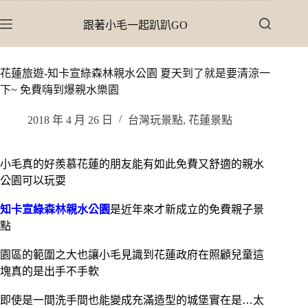
跳
跟著小毛一起趴趴GO
至
主
要
花蓮旅遊-知卡宣綠森林親水公園 夏天到了就是要清涼一
內
下~ 免費嗨到爆親水樂園
容
2018 年 4 月 26 日
台灣玩景點
,
花蓮景點
小毛真的好羨慕花蓮的朋友能有如此免費又舒適的親水
公園可以玩耍
知卡宣綠森林親水公園
是近年來才新成立的免費親子景
點
園區的範圍之大也讓小毛見識到花蓮政府在照顧兒童這
塊真的是出手不手軟
即使是一間洗手間也能變成充滿造型的城堡實在是…太