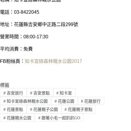
電話：03-8422045
地址：花蓮縣吉安鄉中正路二段299號
營業時間：08:00-17:30
平均消費：免費
FB粉絲頁：
知卡宣綠森林親水公園2017
標籤
#
吉安旅行
#
吉安景點
#
知卡宣
#
知卡宣綠森林親水公園
#
花蓮公園
#
花蓮旅行
#
花蓮景點
#
花蓮親子公園
#
花蓮親子景點
#
花蓮親水公園
#
跟著小毛一起趴趴GO