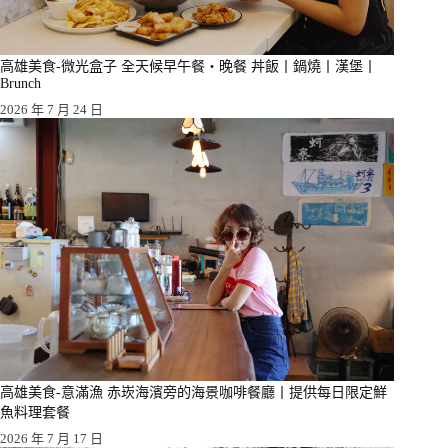
高雄美食-微光盒子 全天候早午餐・晚餐 丼飯丨鍋燒丨漢堡丨
Brunch
2026 年 7 月 24 日
高雄美食-意滿漁 赤崁海濱旁的海景咖啡餐廳丨提供每日限定鮮
魚料理套餐
2026 年 7 月 17 日