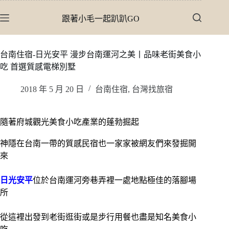
跳
跟著小毛一起趴趴GO
至
主
要
台南住宿-日光安平 漫步台南運河之美丨品味老街美食小
內
吃 首選質感電梯別墅
容
2018 年 5 月 20 日
台南住宿
,
台灣找旅宿
隨著府城觀光美食小吃產業的蓬勃掘起
神隱在台南一帶的質感民宿也一家家被網友們來發掘開
來
日光安平
位於台南運河旁巷弄裡一處地點極佳的落腳場
所
從這裡出發到老街逛街或是步行用餐也盡是知名美食小