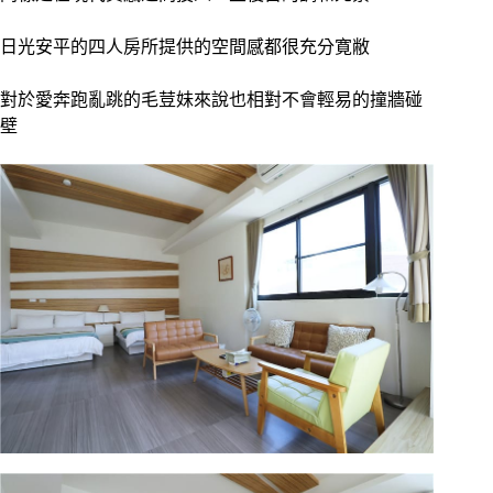
日光安平的四人房所提供的空間感都很充分寛敝
對於愛奔跑亂跳的毛荳妹來說也相對不會輕易的撞牆碰
壁