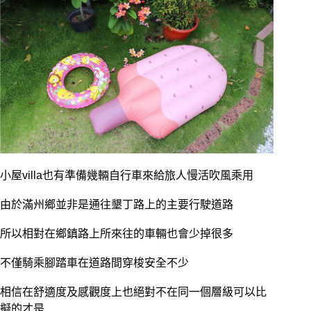
小屋villa也有準備幾輛自行車來給旅人慢活吹風乘用
由於滿州鄉並非是通往墾丁路上的主要行駛道路
所以相對在鄉鎮路上所來往的車輛也會少掉很多
不僅騎乘腳踏車在道路間穿梭安全不少
相信在舒適度及感觀度上也絕對不在同一個層級可以比
擬的才是