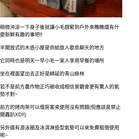
稍微沖涼一下身子後就讓小毛趕緊到戶外來瞧瞧還有什
麼新鮮有趣的事吧!!
半開放式的木造小屋是供給旅人歇息聊天的地方
它同時也是明天一早小毛一家人享用早餐的場所
坐在裡面望出去正好是綿延的青山綠林
若不是前方農作物正巧被收成相信景觀會更有驚人的氣
勢才對~
前方的烤肉架可以借房客來使用沒有問題(但應該是禁止
開轟趴XD!!)
另外還有游泳圈及冰淇淋造型氣墊可以來免費租借使用
呢~