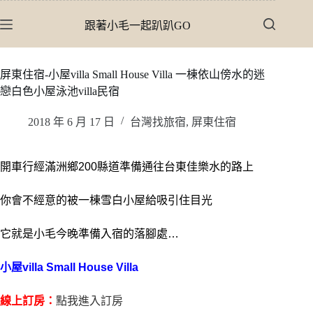
跳
跟著小毛一起趴趴GO
至
主
要
屏東住宿-小屋villa Small House Villa 一棟依山傍水的迷
內
戀白色小屋泳池villa民宿
容
2018 年 6 月 17 日
台灣找旅宿
,
屏東住宿
開車行經滿洲鄉200縣道準備通往台東佳樂水的路上
你會不經意的被一棟雪白小屋給吸引住目光
它就是小毛今晚準備入宿的落腳處…
小屋villa Small House Villa
線上訂房：
點我進入訂房