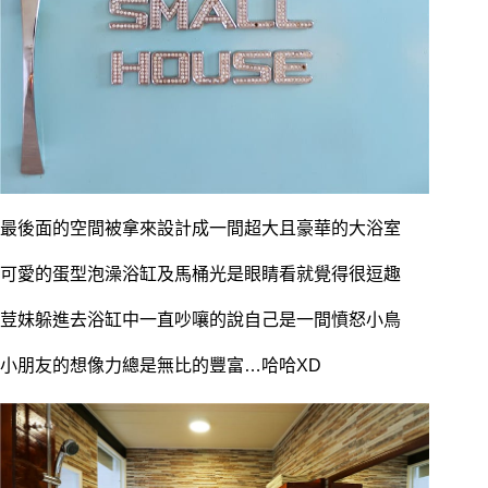
最後面的空間被拿來設計成一間超大且豪華的大浴室
可愛的蛋型泡澡浴缸及馬桶光是眼睛看就覺得很逗趣
荳妹躲進去浴缸中一直吵嚷的說自己是一間憤怒小鳥
小朋友的想像力總是無比的豐富…哈哈XD