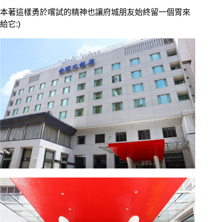
本著這樣勇於嚐試的精神也讓府城朋友始終留一個胃來
給它:)