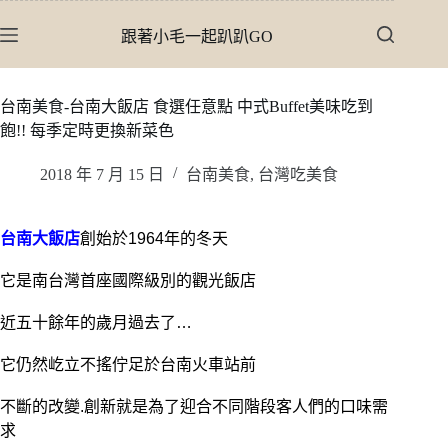
跳
跟著小毛一起趴趴GO
至
主
要
台南美食-台南大飯店 食選任意點 中式Buffet美味吃到
內
飽!! 每季定時更換新菜色
容
2018 年 7 月 15 日
台南美食
,
台灣吃美食
台南大飯店
創始於1964年的冬天
它是南台灣首座國際級別的觀光飯店
近五十餘年的歲月過去了…
它仍然屹立不搖佇足於台南火車站前
不斷的改變.創新就是為了迎合不同階段客人們的口味需
求