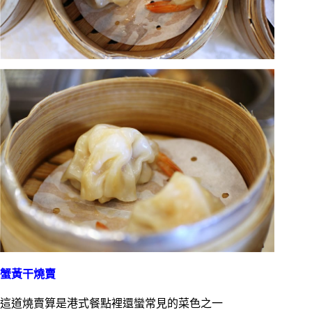
蟹黃干燒賣
這道燒賣算是港式餐點裡還蠻常見的菜色之一