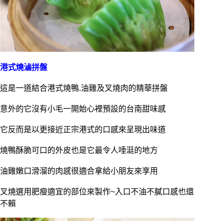
港式燒滷拼盤
這是一道結合港式燒鴨.油雞及叉燒肉的精華拼盤
意外的它沒有小毛一開始心裡預設的台南甜味感
它反而是以更接近正宗港式的口感來呈現出味道
燒鴨酥脆可口的外皮也是它最令人唾涏的地方
油雞嫩口滑溜的肉感很適合拿給小朋友來享用
叉燒選用肥瘦適宜的部位來製作~入口不油不膩口感也還
不賴