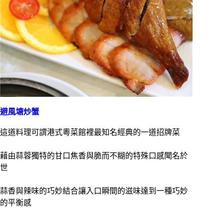
避風塘炒蟹
這道料理可謂港式粵菜館裡最知名經典的一道招牌菜
藉由蒜蓉獨特的甘口焦香與脆而不糊的特殊口感聞名於
世
蒜香與辣味的巧妙結合讓入口瞬間的滋味達到一種巧妙
的平衡感