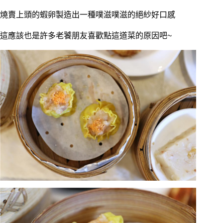
燒賣上頭的蝦卵製造出一種噗滋噗滋的絕紗好口感
這應該也是許多老饕朋友喜歡點這道菜的原因吧~