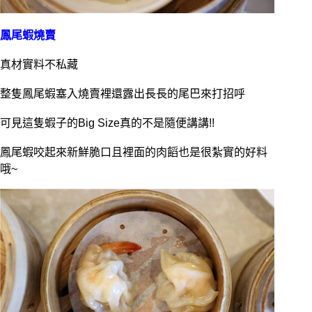
鳳尾蝦燒賣
真材實料不私藏
整隻鳳尾蝦塞入燒賣裡還露出長長的尾巴來打招呼
可見這隻蝦子的Big Size真的不是隨便講講!!
鳳尾蝦咬起來新鮮脆口且裡面的肉饀也是很紮實的好料
哦~