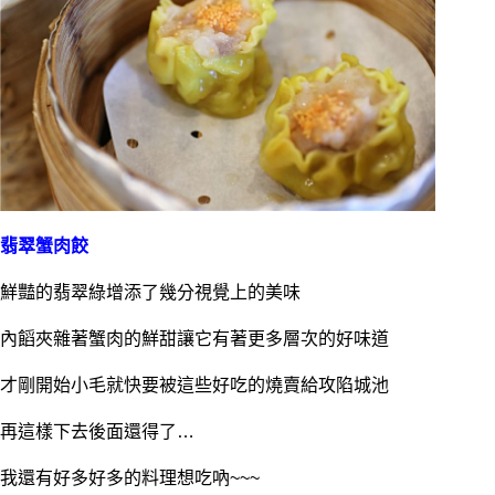
翡翠蟹肉餃
鮮豔的
翡翠綠增添了幾分視覺上的美味
內饀夾雜著蟹肉的鮮甜讓它有著更多層次的好味道
才剛開始小毛就快要被這些好吃的燒賣給攻陷城池
再這樣下去後面還得了…
我還有好多好多的料理想吃吶~~~