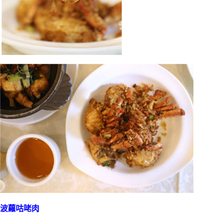
波蘿咕咾肉