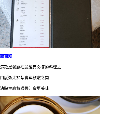
蘿蔔糕
這款是餐廳裡最經典必嚐的料理之一
口感遊走於紮實與軟嫩之間
沾點主廚特調醬汁會更美味