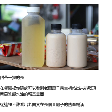
附帶一提的是
在餐廳裡你隨處可以看到老闆蕭千霖當初站出來挑戰頂
新惡質餿水油的報章畫面
從這裡不難看出老闆實在是個直腸子的熱血鐵漢