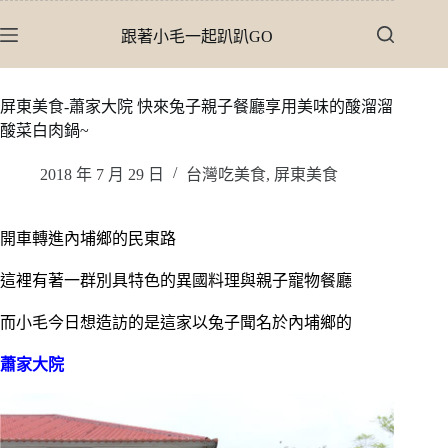
跳
跟著小毛一起趴趴GO
至
主
要
屏東美食-蕭家大院 快來兔子親子餐廳享用美味的酸溜溜
內
酸菜白肉鍋~
容
2018 年 7 月 29 日
台灣吃美食
,
屏東美食
開車轉進內埔鄉的民東路
這裡有著一群別具特色的異國料理與親子寵物餐廳
而小毛今日想造訪的是這家以兔子聞名於內埔鄉的
蕭家大院