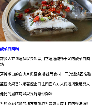
酸菜白肉鍋
許多人來到這裡就是想享用它這道酸勁十足的酸菜白肉
鍋
薄片嫩口的白肉片與豆腐.香菇等食材一同於湯鍋裡滾熟
整個火鍋香味順著煙囪口往四面八方來傳遞與漫延開來
他們的湯底可以說是夠酸也夠味
對於喜愛吃酸的朋友來說絕對是會喜歡上它的好味道!!