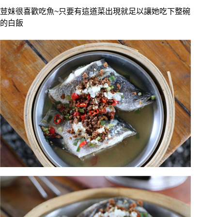
荳妹很喜歡吃魚~只要有這道菜出現就足以讓她吃下整碗
的白飯