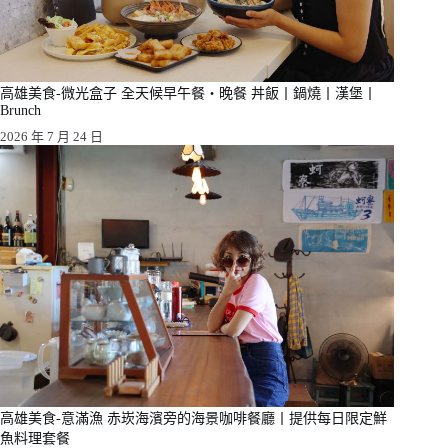
高雄美食-微光盒子 全天候早午餐・晚餐 丼飯丨鍋燒丨漢堡丨
Brunch
2026 年 7 月 24 日
高雄美食-意滿漁 赤崁海濱旁的海景咖啡餐廳丨提供每日限定鮮
魚料理套餐