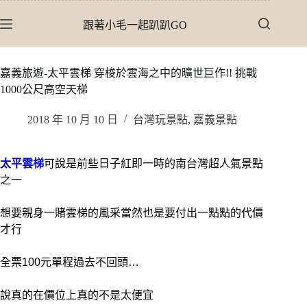
跳
跟著小毛一起趴趴GO
至
主
要
嘉義旅遊-太平雲梯 穿梭於雲海之中的曠世巨作!! 挑戰
內
1000公尺高空天梯
容
2018 年 10 月 10 日
台灣玩景點
,
嘉義景點
太平雲梯
可說是前些日子紅即一時的南台灣超人氣景點
之一
想要親身一賭雲梯的風采當然也是要付出一點點的代價
才行
全票100元單程過去不回頭…
說真的在價位上真的不是太便宜