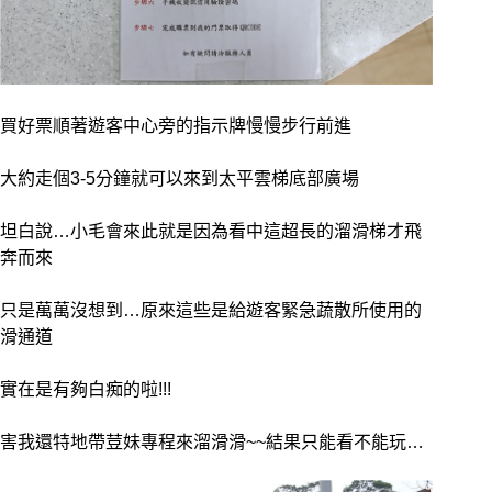
買好票順著遊客中心旁的指示牌慢慢步行前進
大約走個3-5分鐘就可以來到太平雲梯底部廣場
坦白說…小毛會來此就是因為看中這超長的溜滑梯才飛
奔而來
只是萬萬沒想到…原來這些是給遊客緊急蔬散所使用的
滑通道
實在是有夠白痴的啦!!!
害我還特地帶荳妹專程來溜滑滑~~結果只能看不能玩…