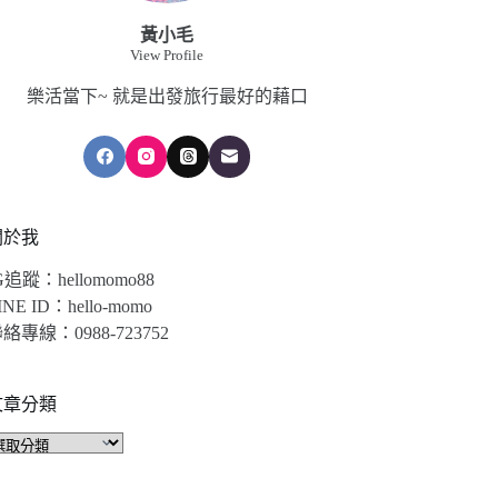
黃小毛
View Profile
樂活當下~ 就是出發旅行最好的藉口
關於我
G追蹤：hellomomo88
INE ID：hello-momo
絡專線：0988-723752
文章分類
文
章
分