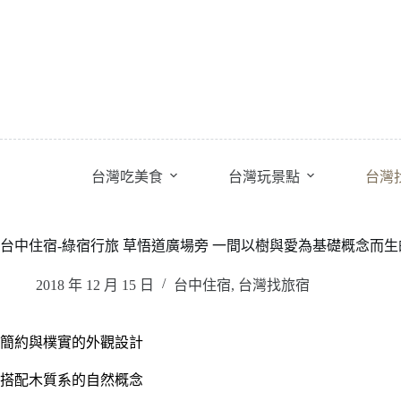
跳
至
主
要
內
容
台灣吃美食
台灣玩景點
台灣
台中住宿-綠宿行旅 草悟道廣場旁 一間以樹與愛為基礎概念而
2018 年 12 月 15 日
台中住宿
,
台灣找旅宿
簡約與樸實的外觀設計
搭配木質系的自然概念