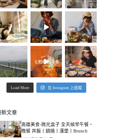
Load More
在 Instagram 上追蹤
最新文章
高雄美食-微光盒子 全天候早午餐・
晚餐 丼飯丨鍋燒丨漢堡丨Brunch