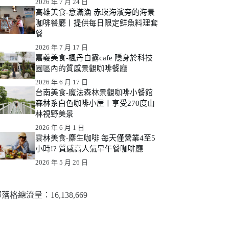
2026 年 7 月 24 日
高雄美食-意滿漁 赤崁海濱旁的海景
咖啡餐廳丨提供每日限定鮮魚料理套
餐
2026 年 7 月 17 日
嘉義美食-楓丹白露cafe 隱身於科技
園區內的質感景觀咖啡餐廳
2026 年 6 月 17 日
台南美食-魔法森林景觀咖啡小餐館
森林系白色咖啡小屋丨享受270度山
林視野美景
2026 年 6 月 1 日
雲林美食-麋生咖啡 每天僅營業4至5
小時!? 質感高人氣早午餐咖啡廳
2026 年 5 月 26 日
落格總流量：​16,138,669