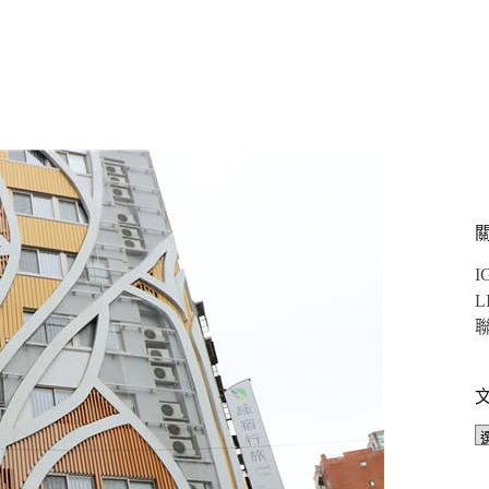
I
L
聯