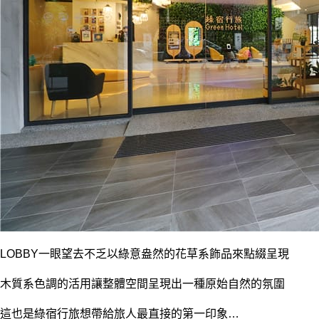
LOBBY一眼望去不乏以綠意盎然的花草系飾品來點綴呈現
木質系色調的活用讓整體空間呈現出一種原始自然的氛圍
這也是綠宿行旅想帶給旅人最直接的第一印象…