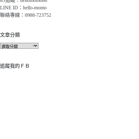
IG追蹤：hellomomo88
LINE ID：hello-momo
聯絡專線：0988-723752
文章分類
文
章
分
類
追蹤我的ＦＢ