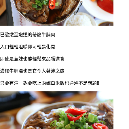
已熬燉至嫩透的帶筋牛腩肉
入口輕輕咀嚼即可輕易化開
即使是荳妹也能輕鬆來品嚐進食
濃郁牛腩湯也是它令人著迷之處
只要有這一鍋要吃上兩碗白米飯也通通不是問題!!