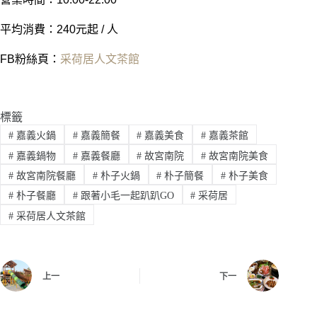
平均消費：240元起 / 人
FB粉絲頁：
采荷居人文茶館
標籤
#
嘉義火鍋
#
嘉義簡餐
#
嘉義美食
#
嘉義茶館
#
嘉義鍋物
#
嘉義餐廳
#
故宮南院
#
故宮南院美食
#
故宮南院餐廳
#
朴子火鍋
#
朴子簡餐
#
朴子美食
#
朴子餐廳
#
跟著小毛一起趴趴GO
#
采荷居
#
采荷居人文茶館
上一
下一