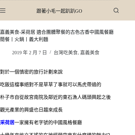
跳
跟著小毛一起趴趴GO
至
主
要
嘉義美食-采荷居 適合團體聚餐的古色古香中國風餐廳
內
簡餐丨火鍋丨義大利麵
容
2019 年 2 月 7 日
台灣吃美食
,
嘉義美食
對於一個慎密的旅行計劃來說
吃飯這檔事絕對不是草草了事就可以馬虎帶過的
朴子市自從故宮南院及鄰近的東石漁人碼頭興起之後
觀光產業的興盛也日趨來成長
采荷居
一家擁有老字號的中國風格餐廳