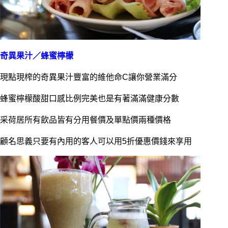
奇異果汁／蜂蜜檸檬
現點現榨的奇異果汁豐富的維他命C讓你營業滿分
蜂蜜檸檬酸甜口感比例完美也是有著滿滿健康分數
采荷居所有飲品皆有分用餐價及單點價兩種價格
顧名思義只要有內用的客人可以用5折優惠價錢來享用