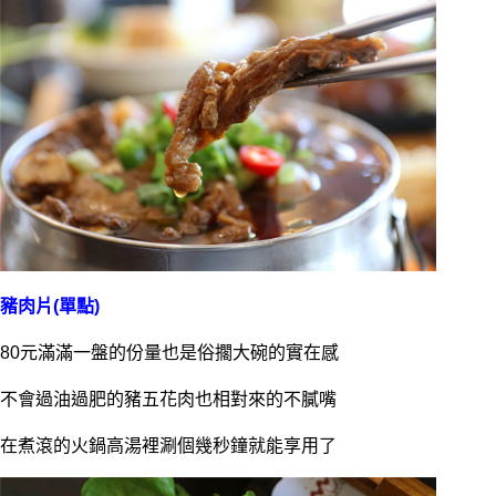
豬肉片(單點)
80元滿滿一盤的份量也是俗擱大碗的實在感
不會過油過肥的豬五花肉也相對來的不膩嘴
在煮滾的火鍋高湯裡涮個幾秒鐘就能享用了