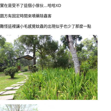
實在是受不了這個小傢伙…哈哈XD
園方有固定時間來噴藥除蟲害
難怪這裡讓小毛感覺蚊蟲的出現似乎也少了那麼一點