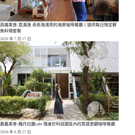
高雄美食-意滿漁 赤崁海濱旁的海景咖啡餐廳丨提供每日限定鮮
魚料理套餐
2026 年 7 月 17 日
嘉義美食-楓丹白露cafe 隱身於科技園區內的質感景觀咖啡餐廳
2026 年 6 月 17 日