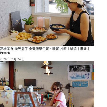
高雄美食-微光盒子 全天候早午餐・晚餐 丼飯丨鍋燒丨漢堡丨
Brunch
2026 年 7 月 24 日