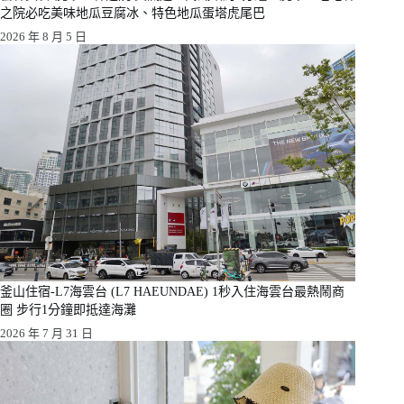
之院必吃美味地瓜豆腐冰、特色地瓜蛋塔虎尾巴
2026 年 8 月 5 日
釜山住宿-L7海雲台 (L7 HAEUNDAE) 1秒入住海雲台最熱鬧商
圈 步行1分鐘即抵達海灘
2026 年 7 月 31 日