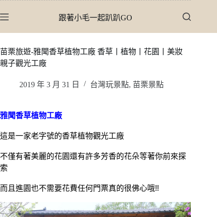
跳
跟著小毛一起趴趴GO
至
主
要
苗栗旅遊-雅聞香草植物工廠 香草丨植物丨花園丨美妝
內
親子觀光工廠
容
2019 年 3 月 31 日
台灣玩景點
,
苗栗景點
雅聞香草植物工廠
這是一家老字號的香草植物觀光工廠
不僅有著美麗的花園還有許多芳香的花朵等著你前來探
索
而且進園也不需要花費任何門票真的很佛心哦!!