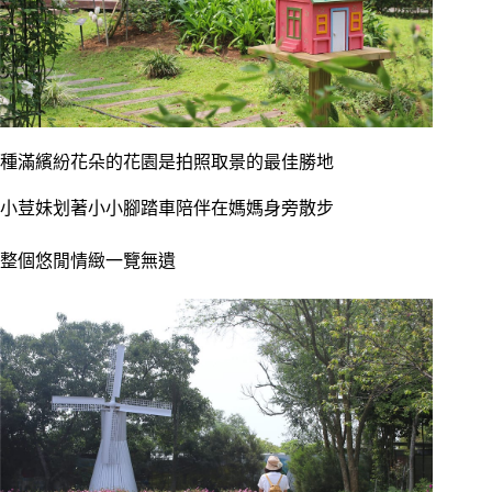
種滿繽紛花朵的花園是拍照取景的最佳勝地
小荳妹划著小小腳踏車陪伴在媽媽身旁散步
整個悠閒情緻一覽無遺