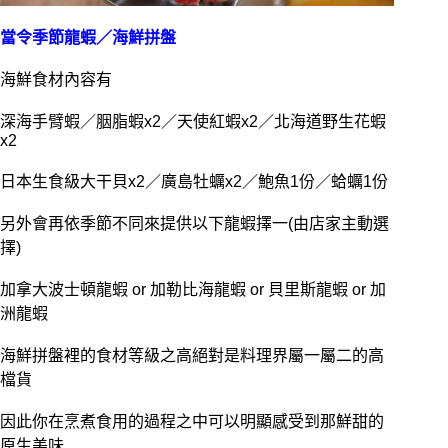
當令季節龍蝦／海鮮拼盤
海鮮食材內容有
深海手臂蝦／胭脂蝦x2／天使紅蝦x2／北海道野生花蝦
x2
日本生食級大干貝x2／廣島牡蠣x2／鮑魚1份／蛤蠣1份
另外會再依季節不同來提供以下龍蝦擇一(由店家主動選
擇)
加拿大波士頓龍蝦 or 加勒比海龍蝦 or 貝里斯龍蝦 or 加
洲龍蝦
海鮮拼盤裡的食材等級之高絕對是料理界屬一屬二的高
檔貨
因此你在烹煮食用的過程之中可以明顯感受到那鮮甜的
原生美味