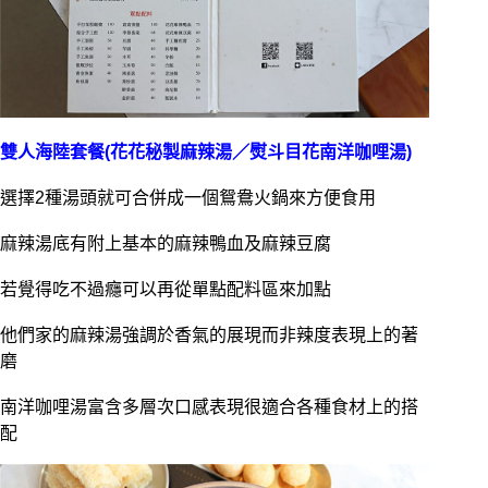
雙人海陸套餐(花花秘製麻辣湯／熨斗目花南洋咖哩湯)
選擇2種湯頭就可合併成一個鴛鴦火鍋來方便食用
麻辣湯底有附上基本的麻辣鴨血及麻辣豆腐
若覺得吃不過癮可以再從單點配料區來加點
他們家的麻辣湯強調於香氣的展現而非辣度表現上的著
磨
南洋咖哩湯富含多層次口感表現很適合各種食材上的搭
配