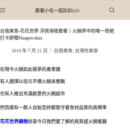
跳
跟著小毛一起趴趴GO
至
主
要
台南美食-花花世界 浮誇海陸套餐丨火鍋界中的唯一奇葩
內
打卡即贈Haagen-dazs
容
2019 年 7 月 21 日
台南美食
,
台灣吃美食
在現今火鍋如此競爭的產業鏈
有人選擇以佰元平價火鍋來應戰
也有人推出充滿創意的火鍋超市
然而還有一群人自始至終都堅守著食材品質的高標準
花花世界鍋物
就是今日我們要了解的高質感火鍋餐廳