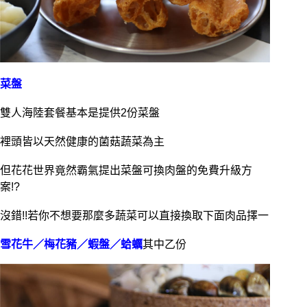
菜盤
雙人海陸套餐基本是提供2份菜盤
裡頭皆以天然健康的菌菇蔬菜為主
但花花世界竟然霸氣提出菜盤可換肉盤的免費升級方
案!?
沒錯!!若你不想要那麼多蔬菜可以直接換取下面肉品擇一
雪花牛／梅花豬／蝦盤／蛤蠣
其中乙份