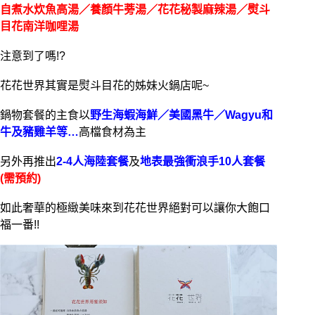
自煮水炊魚高湯／養顏牛蒡湯／花花秘製麻辣湯／熨斗
目花南洋咖哩湯
注意到了嗎!?
花花世界其實是熨斗目花的姊妹火鍋店呢~
鍋物套餐的主食以
野生海蝦海鮮／美國黑牛／Wagyu和
牛及豬雞羊等…
高檔食材為主
另外再推出
2-4人海陸套餐
及
地表最強衝浪手10人套餐
(需預約)
如此奢華的極緻美味來到花花世界絕對可以讓你大飽口
福一番!!