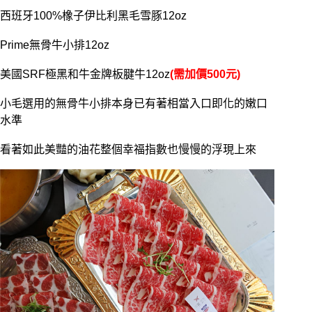
西班牙100%橡子伊比利黑毛雪豚12oz
Prime無骨牛小排12oz
美國SRF極黑和牛金牌板腱牛12oz
(需加價500元)
小毛選用的無骨牛小排本身已有著相當入口即化的嫩口
水準
看著如此美豔的油花整個幸福指數也慢慢的浮現上來