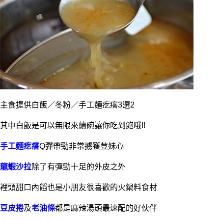
主食提供白飯／冬粉／手工麵疙瘩3選2
其中白飯是可以無限來續碗讓你吃到飽哦!!
手工麵疙瘩
Q彈帶勁非常擄獲荳妹心
龍蝦沙拉
除了有彈勁十足的外皮之外
裡頭甜口內饀也是小朋友很喜歡的火鍋料食材
豆皮捲
及
老油條
都是麻辣湯頭最速配的好伙伴