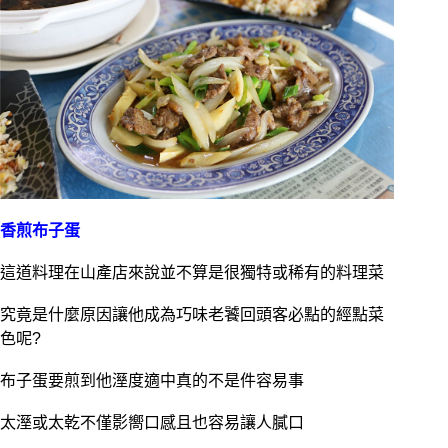
香煎布子蛋
這道料理在山產店來說並不算是很獨特或稀有的料理菜
究竟是什麼原因讓他成為巧味老饕回頭客必點的經點菜
色呢?
布子蛋要煎到他溼度適中真的不是件容易事
太溼或太乾不僅影嚮口感且也容易讓人膩口