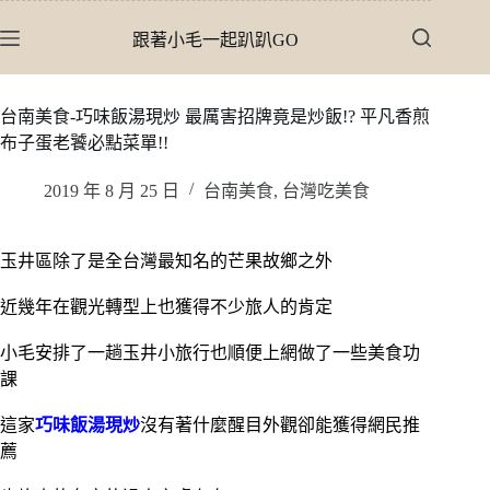
跳
跟著小毛一起趴趴GO
至
主
要
台南美食-巧味飯湯現炒 最厲害招牌竟是炒飯!? 平凡香煎
內
布子蛋老饕必點菜單!!
容
2019 年 8 月 25 日
台南美食
,
台灣吃美食
玉井區除了是全台灣最知名的芒果故鄉之外
近幾年在觀光轉型上也獲得不少旅人的肯定
小毛安排了一趟玉井小旅行也順便上網做了一些美食功
課
這家
巧味飯湯現炒
沒有著什麼醒目外觀卻能獲得網民推
薦