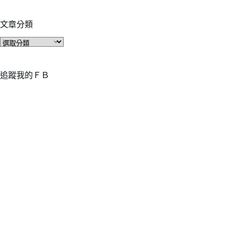
文章分類
文
章
分
類
追蹤我的ＦＢ