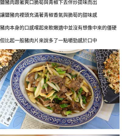
鹽豬肉跟著爽口脆筍與青椒下去伴炒提味而出
讓鹽豬肉裡頭充滿著青椒香氣與脆筍的甜味感
豬肉本身的口感嚐起來軟嫩適中並沒有想像中來的僵硬
但比起一般豬肉片來說多了一點嚼勁感於口中