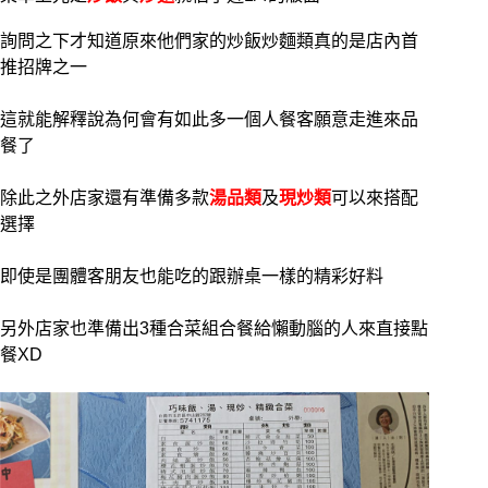
詢問之下才知道原來他們家的炒飯炒麵類真的是店內首
推招牌之一
這就能解釋說為何會有如此多一個人餐客願意走進來品
餐了
除此之外店家還有準備多款
湯品類
及
現炒類
可以來搭配
選擇
即使是團體客朋友也能吃的跟辦桌一樣的精彩好料
另外店家也準備出3種合菜組合餐給懶動腦的人來直接點
餐XD