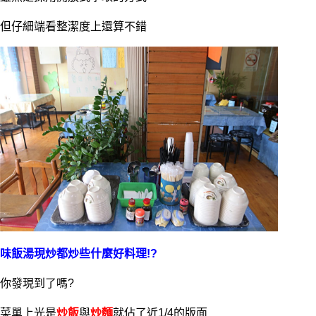
但仔細端看整潔度上還算不錯
味飯湯現炒都炒些什麼好料理!?
你發現到了嗎?
菜單上光是
炒飯
與
炒麵
就佔了近1/4的版面