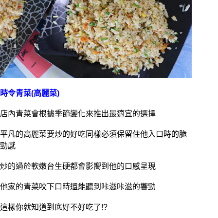
時令青菜(高麗菜)
店內青菜會根據季節變化來推出最適宜的選擇
平凡的高麗菜要炒的好吃同樣必須保留住他入口時的脆
勁感
炒的過於軟嫩台生硬都會影嚮到他的口感呈現
他家的青菜咬下口時還能聽到咔滋咔滋的響勁
這樣你就知道到底好不好吃了!?