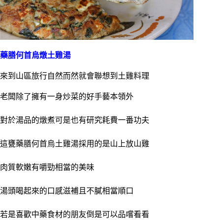
藥膳何首烏燉土雞湯
來到山區旅行自然而然就會聯想到土雞料理
老闆除了擁有一身炒菜的好手藝本領外
對於湯品的燉煮可是也有研究耗費一番功夫
這甕藥膳何首烏土雞湯採用的是山上放山雞
肉質軟嫩有嚼勁相當的美味
湯頭喝起來的口感滋補且不膩相當順口
若是喜歡中藥食材的朋友倒是可以品嚐看看