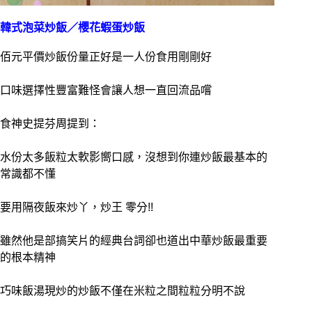
韓式泡菜炒飯／櫻花蝦蛋炒飯
佰元平價炒飯份量正好是一人份食用剛剛好
口味選擇性豐富難怪會讓人想一直回流品嚐
食神史提芬周提到：
水份太多飯粒太軟影嚮口感，沒想到你連炒飯最基本的
常識都不懂
要用隔夜飯來炒丫，炒王 零分!!
雖然他是部搞笑片的經典台詞卻也道出中華炒飯最重要
的根本精神
巧味飯湯現炒的炒飯不僅在米粒之間粒粒分明不說