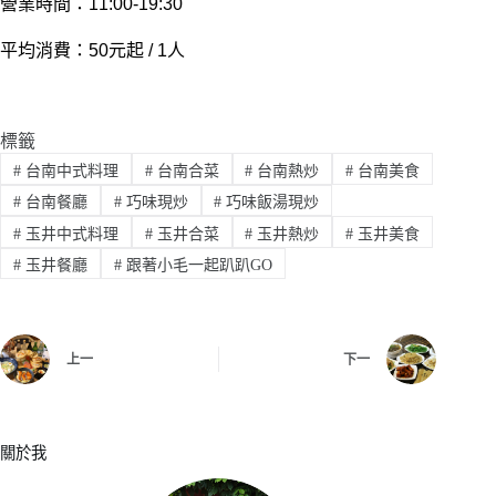
營業時間：11:00-19:30
平均消費：50元起 / 1人
標籤
#
台南中式料理
#
台南合菜
#
台南熱炒
#
台南美食
#
台南餐廳
#
巧味現炒
#
巧味飯湯現炒
#
玉井中式料理
#
玉井合菜
#
玉井熱炒
#
玉井美食
#
玉井餐廳
#
跟著小毛一起趴趴GO
上一
下一
關於我