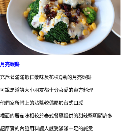
月亮蝦餅
充斥著滿滿蝦仁漿味及花枝Q勁的月亮蝦餅
可說是道讓大小朋友都十分喜愛的東方料理
他們家所附上的沾醬較偏屬於台式口感
裡面的蕃茄味相較於泰式餐廳提供的甜辣醬明顯許多
超厚實的內饀用料讓人感受滿滿十足的誠意