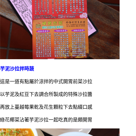
芋泥沙拉拌時蔬
這是一道有點屬於涼拌的中式開胃前菜沙拉
以芋泥及紅豆下去調合所製成的特殊沙拉醬
再放上蔓越莓果乾及花生顆粒下去點綴口感
綠花椰菜沾著芋泥沙拉一起吃真的是頗開胃