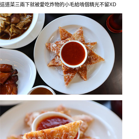
這道菜三兩下就被愛吃炸物的小毛給啃個精光不留XD