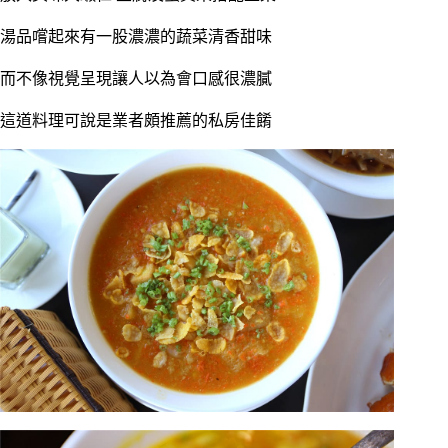
湯品嚐起來有一股濃濃的蔬菜清香甜味
而不像視覺呈現讓人以為會口感很濃膩
這道料理可說是業者頗推薦的私房佳餚