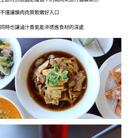
不僅讓爌肉肉質軟嫩好入口
同時也讓滷汁香氣能滲透進食材的深處