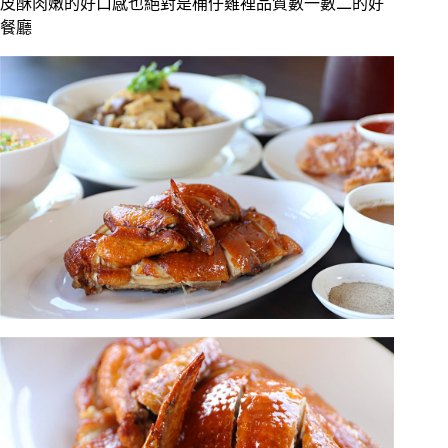
皮酥肉嫩的好口感也絕對是桶仔雞裡品質數一數二的好
餐廳