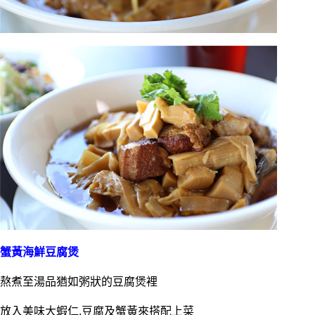
蟹黃海鮮豆腐煲
熬煮至湯品猶如粥狀的豆腐煲裡
放入美味大蝦仁.豆腐及蟹黃來搭配上菜