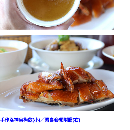
手作洛神烏梅飲(小)／素食套餐附贈(右)