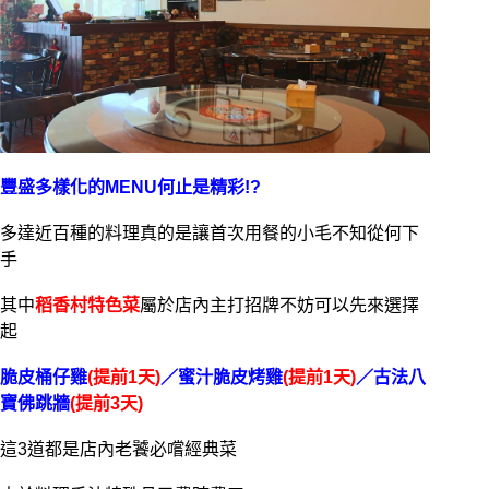
豐盛多樣化的MENU何止是精彩!?
多達近百種的料理真的是讓首次用餐的小毛不知從何下
手
其中
稻香村特色菜
屬於店內主打招牌不妨可以先來選擇
起
脆皮桶仔雞
(提前1天)
／蜜汁脆皮烤雞
(提前1天)
／古法八
寶佛跳牆
(提前3天)
這3道都是店內老饕必嚐經典菜