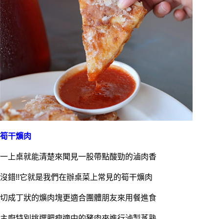
筍干爌肉
一上桌就能清楚來聞見一股帶點酸勁的滷肉香
沒錯!!它就是我們在辦桌菜上常見的筍干爌肉
切成丁狀的爌肉塊更適合團體朋友來用餐進食
主廚特別挑選肥瘦適中的豬肉來進行滷製蒸熟