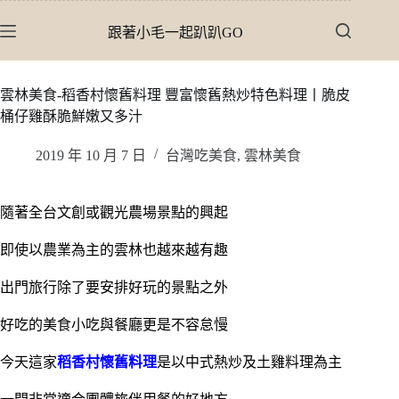
跳
跟著小毛一起趴趴GO
至
主
要
雲林美食-稻香村懷舊料理 豐富懷舊熱炒特色料理丨脆皮
內
桶仔雞酥脆鮮嫩又多汁
容
2019 年 10 月 7 日
台灣吃美食
,
雲林美食
隨著全台文創或觀光農場景點的興起
即使以農業為主的雲林也越來越有趣
出門旅行除了要安排好玩的景點之外
好吃的美食小吃與餐廳更是不容怠慢
今天這家
稻香村懷舊料理
是以中式熱炒及土雞料理為主