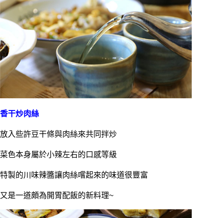
香干炒肉絲
放入些許豆干條與肉絲來共同拌炒
菜色本身屬於小辣左右的口感等級
特製的川味辣醬讓肉絲嚐起來的味道很豐富
又是一道頗為開胃配飯的新料理~