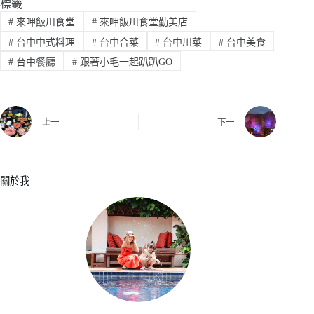
標籤
#
來呷飯川食堂
#
來呷飯川食堂勤美店
#
台中中式料理
#
台中合菜
#
台中川菜
#
台中美食
#
台中餐廳
#
跟著小毛一起趴趴GO
上一
下一
關於我