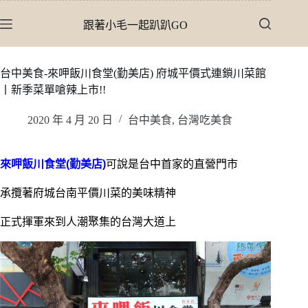
跳
跟著小毛一起趴趴GO
至
主
要
台中美食-來呷飯川食堂(勤美店) 府城平價式連鎖川菜館
內
丨新季菜單嗆辣上市!!
容
2020 年 4 月 20 日
台中美食
,
台灣吃美食
來呷飯川食堂(勤美店)
可說是台中首家的直營門市
承攬著府城台南平價川菜的美味精神
正式揮軍來到人潮聚集的台灣大道上