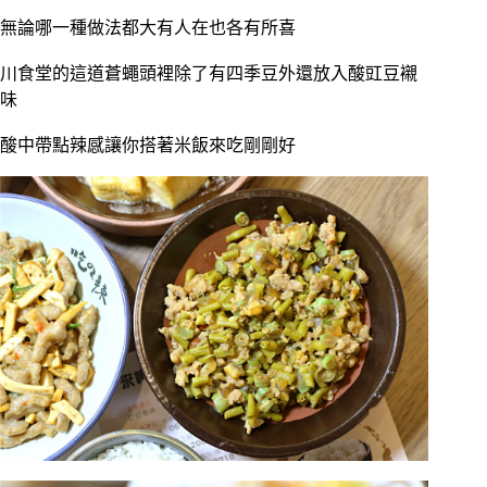
無論哪一種做法都大有人在也各有所喜
川食堂的這道蒼蠅頭裡除了有四季豆外還放入酸豇豆襯
味
酸中帶點辣感讓你搭著米飯來吃剛剛好