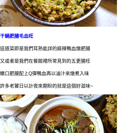
干鍋肥腸毛血旺
這道菜即是我們耳熟能詳的麻辣鴨血燉肥腸
又或者是我們在餐館裡所常見到的五更腸旺
嫩口肥腸配上Q彈鴨血再以滷汁來燉煮入味
許多老饕日以計夜來期盼的就是這個好滋味~