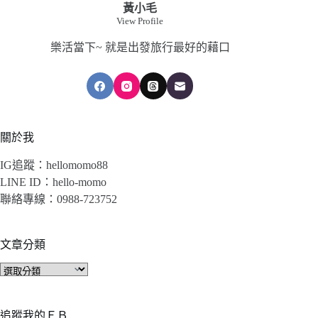
黃小毛
View Profile
樂活當下~ 就是出發旅行最好的藉口
關於我
IG追蹤：hellomomo88
LINE ID：hello-momo
聯絡專線：0988-723752
文章分類
文
章
分
類
追蹤我的ＦＢ