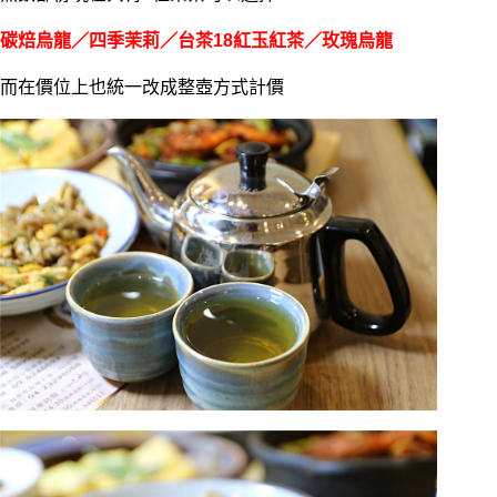
碳焙烏龍／四季茉莉／台茶18紅玉紅茶／玫瑰烏龍
而在價位上也統一改成整壺方式計價