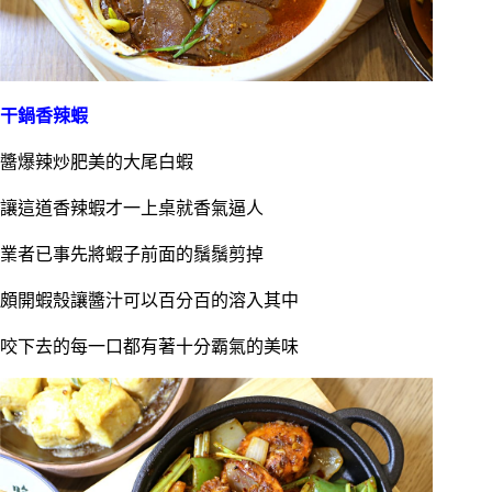
干鍋香辣蝦
醬爆辣炒肥美的大尾白蝦
讓這道香辣蝦才一上桌就香氣逼人
業者已事先將蝦子前面的鬚鬚剪掉
頗開蝦殼讓醬汁可以百分百的溶入其中
咬下去的每一口都有著十分霸氣的美味