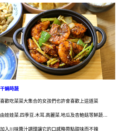
干鍋時蔬
喜歡吃菜菜大集合的女孩們也許會喜歡上這道菜
由娃娃菜.四季豆.木耳.高麗菜.地瓜及杏鮑菇等鮮蔬…
加入川味醬汁調理讓它的口感略帶點甜味而不辣