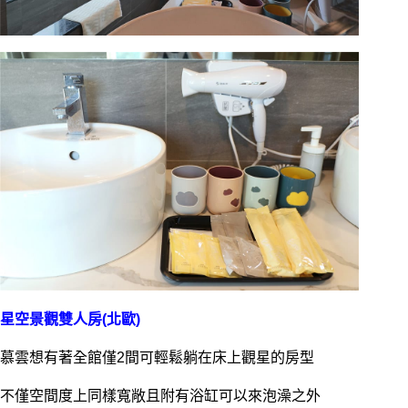
星空景觀雙人房(北歐)
慕雲想有著全館僅2間可輕鬆躺在床上觀星的房型
不僅空間度上同樣寬敞且附有浴缸可以來泡澡之外