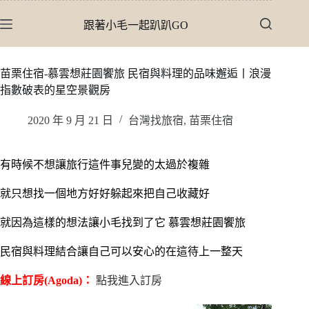
跳
跟著小毛一起趴趴GO
至
主
要
苗栗住宿-慕雲想莊園饗旅 民宿與料理的品味邂逅丨浪漫
內
指數破表的星空景觀房
容
2020 年 9 月 21 日
台灣找旅宿
,
苗栗住宿
有時候不想讓旅行這件事兒變的太過於複雜
就只想找一個地方好好躲起來把自己收藏好
就因為這樣的想法讓小毛找到了它 慕雲想莊園饗旅
民宿與料理結合讓自己可以安心的在這待上一整天
線上訂房(Agoda)：
點我進入訂房