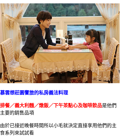
慕雲想莊園饗旅的私房義法料理
排餐／義大利麵／燉飯／下午茶點心及咖啡飲品
是他們
主要的銷售品項
由於已接近晚餐時間所以小毛就決定直接享用他們的主
食系列來試試看