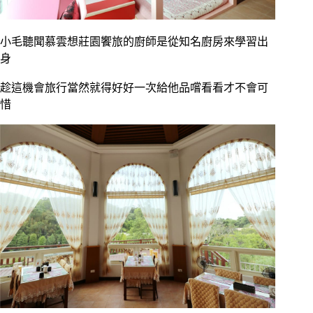
小毛聽聞慕雲想莊園饗旅的廚師是從知名廚房來學習出
身
趁這機會旅行當然就得好好一次給他品嚐看看才不會可
惜