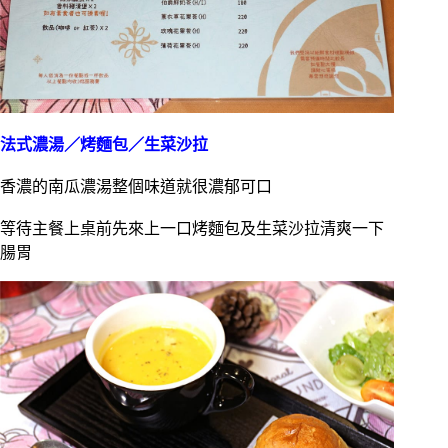
法式濃湯／烤麵包／生菜沙拉
香濃的南瓜濃湯整個味道就很濃郁可口
等待主餐上桌前先來上一口烤麵包及生菜沙拉清爽一下
腸胃