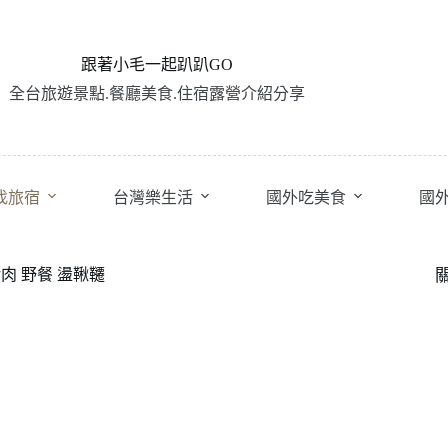
跟著小毛一起趴趴GO
全台旅遊景點.餐廳美食.住宿露營介紹分享
找旅宿
台灣樂生活
國外吃美食
國
肉 野餐 盪鞦韆