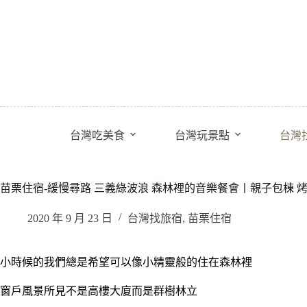
跳
至
主
要
內
容
台灣吃美食
台灣玩景點
台灣
苗栗住宿-緩慢尋路 三義綠波浪 森林裡的音樂餐會丨親子包棟 烤
2020 年 9 月 23 日
台灣找旅宿
,
苗栗住宿
小時候的我們總是希望可以像小精靈般的住在森林裡
窗戶風景所見不是高樓大廈而是群樹林立