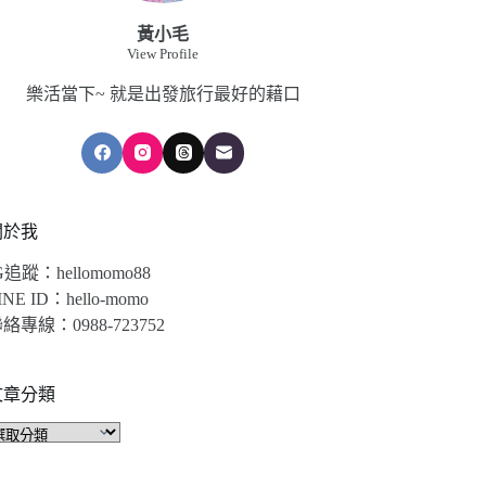
黃小毛
View Profile
樂活當下~ 就是出發旅行最好的藉口
關於我
G追蹤：hellomomo88
INE ID：hello-momo
絡專線：0988-723752
文章分類
文
章
分