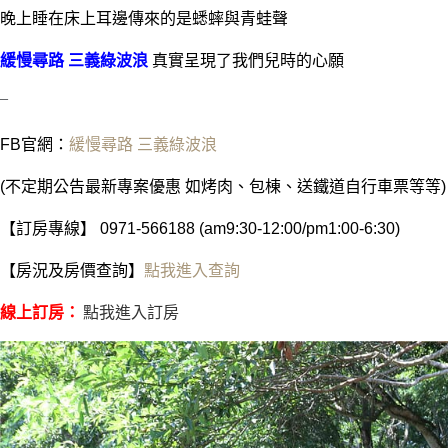
晚上睡在床上耳邊傳來的是蟋蟀與青蛙聲
緩慢尋路 三義綠波浪
真實呈現了我們兒時的心願
–
FB官網：
緩慢尋路 三義綠波浪
(不定期公告最新專案優惠 如烤肉、包棟、送鐵道自行車票等等
【訂房專線】 0971-566188 (am9:30-12:00/pm1:00-6:30)
【房況及房價查詢】
點我進入查詢
線上訂房：
點我進入訂房