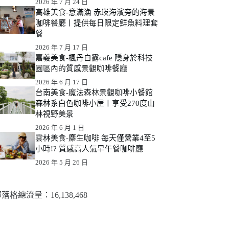
2026 年 7 月 24 日
高雄美食-意滿漁 赤崁海濱旁的海景
咖啡餐廳丨提供每日限定鮮魚料理套
餐
2026 年 7 月 17 日
嘉義美食-楓丹白露cafe 隱身於科技
園區內的質感景觀咖啡餐廳
2026 年 6 月 17 日
台南美食-魔法森林景觀咖啡小餐館
森林系白色咖啡小屋丨享受270度山
林視野美景
2026 年 6 月 1 日
雲林美食-麋生咖啡 每天僅營業4至5
小時!? 質感高人氣早午餐咖啡廳
2026 年 5 月 26 日
落格總流量：​16,138,468