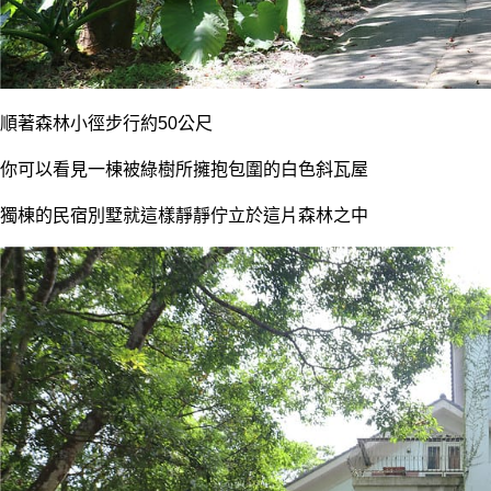
順著森林小徑步行約50公尺
你可以看見一棟被綠樹所擁抱包圍的白色斜瓦屋
獨棟的民宿別墅就這樣靜靜佇立於這片森林之中