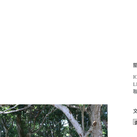
)
I
L
聯