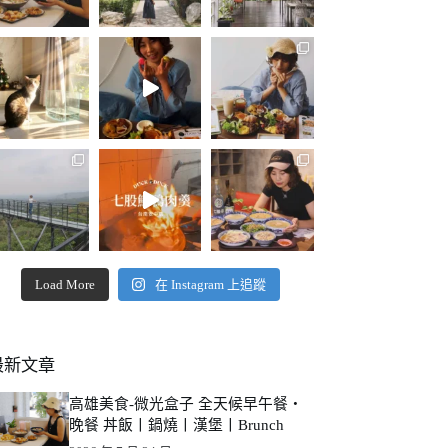
Load More
在 Instagram 上追蹤
最新文章
高雄美食-微光盒子 全天候早午餐・
晚餐 丼飯丨鍋燒丨漢堡丨Brunch