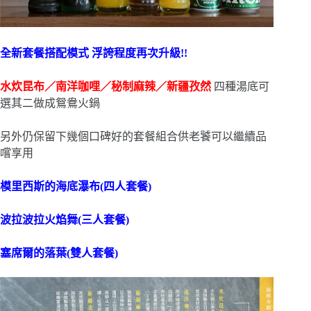
全新套餐搭配模式 浮誇程度再次升級!!
水炊昆布／南洋咖哩／秘制麻辣／新疆孜然
四種湯底可
選其二做成鴛鴦火鍋
另外仍保留下幾個口碑好的套餐組合供老饕可以繼續品
嚐享用
模里西斯的海底瀑布(四人套餐)
波拉波拉火焰舞(三人套餐)
塞席爾的落葉(雙人套餐)