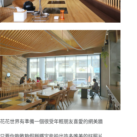
花花世界有準備一個很受年輕朋友喜愛的網美牆
只要你夠敢夠假掰鐵定能拍出許多唯美的好照片