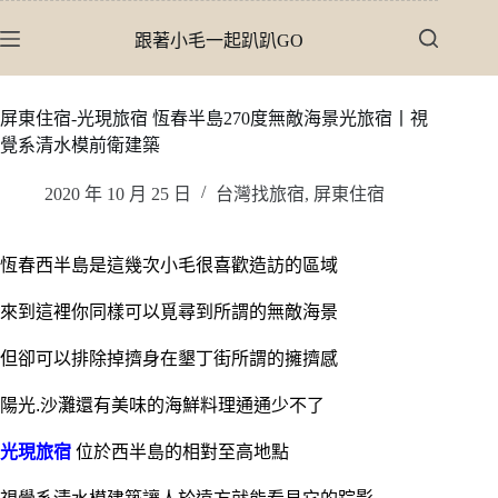
跳
跟著小毛一起趴趴GO
至
主
要
屏東住宿-光現旅宿 恆春半島270度無敵海景光旅宿丨視
內
覺系清水模前衛建築
容
2020 年 10 月 25 日
台灣找旅宿
,
屏東住宿
恆春西半島是這幾次小毛很喜歡造訪的區域
來到這裡你同樣可以覓尋到所謂的無敵海景
但卻可以排除掉擠身在墾丁街所謂的擁擠感
陽光.沙灘還有美味的海鮮料理通通少不了
光現旅宿
位於西半島的相對至高地點