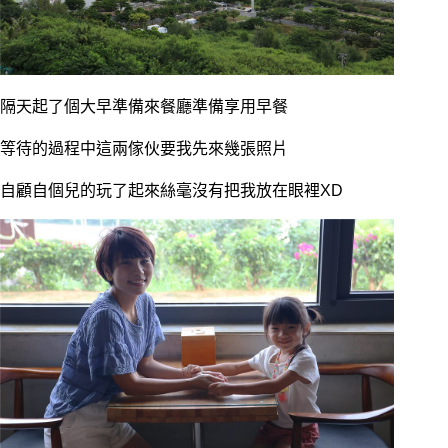
隔天起了個大早準備來餐廳準備享用早餐
等待的過程中這兩傢伙要我先來幾張照片
自顧自個兒的玩了起來絲毫沒有把我放在眼裡XD