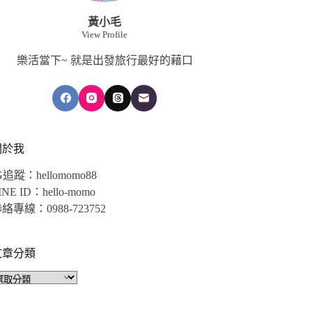
黃小毛
View Profile
樂活當下~ 就是出發旅行最好的藉口
關於我
G追蹤：hellomomo88
INE ID：hello-momo
絡專線：0988-723752
文章分類
文
章
分