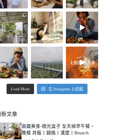
Load More
在 Instagram 上追蹤
最新文章
高雄美食-微光盒子 全天候早午餐・
晚餐 丼飯丨鍋燒丨漢堡丨Brunch