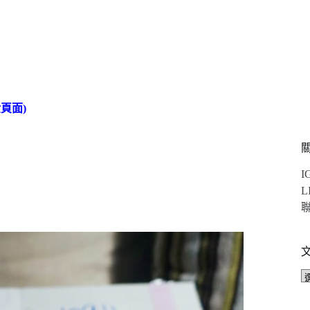
頁面)
I
L
聯