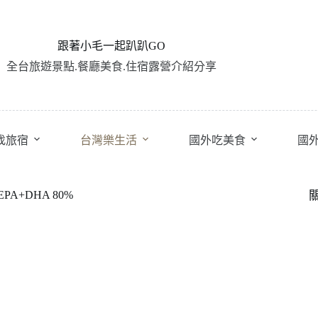
跟著小毛一起趴趴GO
全台旅遊景點.餐廳美食.住宿露營介紹分享
找旅宿
台灣樂生活
國外吃美食
國
A+DHA 80%