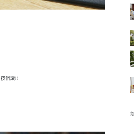
按個讚!!
部