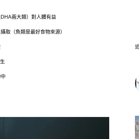
及DHA兩大類）對人體有益
食來攝取（魚類是最好食物來源）
酸
生
物中