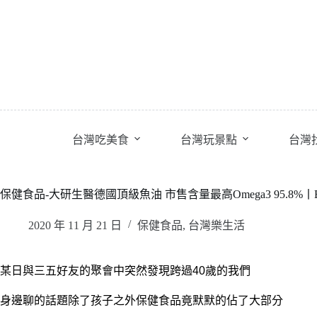
跳
至
主
要
內
容
台灣吃美食
台灣玩景點
台灣
保健食品-大研生醫德國頂級魚油 市售含量最高Omega3 95.8%丨EP
2020 年 11 月 21 日
保健食品
,
台灣樂生活
某日與三五好友的聚會中突然發現跨過40歲的我們
身邊聊的話題除了孩子之外保健食品竟默默的佔了大部分