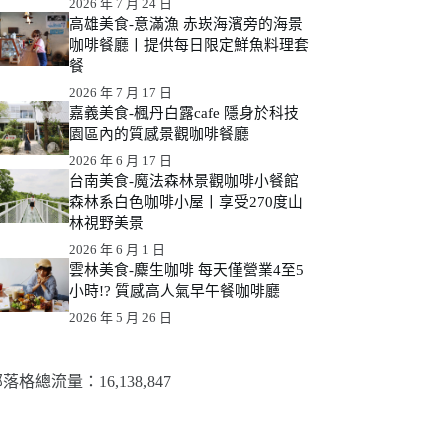
2026 年 7 月 24 日
高雄美食-意滿漁 赤崁海濱旁的海景
咖啡餐廳丨提供每日限定鮮魚料理套
餐
2026 年 7 月 17 日
嘉義美食-楓丹白露cafe 隱身於科技
園區內的質感景觀咖啡餐廳
2026 年 6 月 17 日
台南美食-魔法森林景觀咖啡小餐館
森林系白色咖啡小屋丨享受270度山
林視野美景
2026 年 6 月 1 日
雲林美食-麋生咖啡 每天僅營業4至5
小時!? 質感高人氣早午餐咖啡廳
2026 年 5 月 26 日
落格總流量：​16,138,847