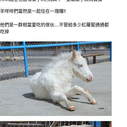
羊咩咩們當然是一起住在一塊囉!!
他們是一群相當愛吃的傢伙…不管給多少紅蘿蔔通通都
吃掉