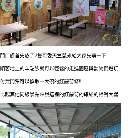
門口處首先放了2隻可愛天竺鼠來給大家先萌一下
順著地上的羊駝臉就可以輕鬆的走進園區與動物們遊玩
付費門票可以換取一大碗的紅蘿蔔條!!
比起其他同級景點來說這裡的紅蘿蔔的確給的相對大器