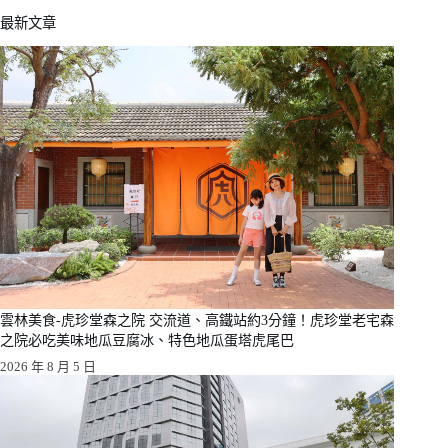
最新文章
雲林美食-虎珍堂森之院 交流道、高鐵站約3分鐘！虎珍堂老宅森
之院必吃美味地瓜豆腐冰、特色地瓜蛋塔虎尾巴
2026 年 8 月 5 日