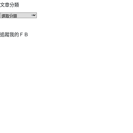
文章分類
文
章
分
類
追蹤我的ＦＢ