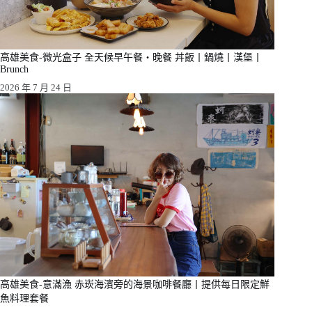
高雄美食-微光盒子 全天候早午餐・晚餐 丼飯丨鍋燒丨漢堡丨
Brunch
2026 年 7 月 24 日
高雄美食-意滿漁 赤崁海濱旁的海景咖啡餐廳丨提供每日限定鮮
魚料理套餐