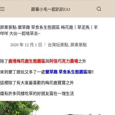
跳
跟著小毛一起趴趴GO
至
主
要
屏東景點-墾草趣 草食系生態園區 梅花鹿丨草泥馬丨羊
內
咩咩 大伙一起啃草去~
容
2020 年 12 月 1 日
台灣玩景點
,
屏東景點
除了
鹿境梅花鹿生態園區
與
阿信巧克力農場
之外
來到墾丁遊玩又多了一處
墾草趣 草食系生態園區
囉!!
這裡除了有大家最喜歡的梅花鹿寶寶之外
還有許多同樣吃草的好朋友窩在一塊生活