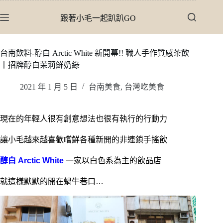
跳
跟著小毛一起趴趴GO
至
主
要
台南飲料-醇白 Arctic White 新開幕!! 職人手作質感茶飲
內
丨招牌醇白茉莉鮮奶綠
容
2021 年 1 月 5 日
台南美食
,
台灣吃美食
現在的年輕人很有創意想法也很有執行的行動力
讓小毛越來越喜歡嚐鮮各種新開的非連鎖手搖飲
醇白 Arctic White
一家以白色系為主的飲品店
就這樣默默的開在蝸牛巷口…