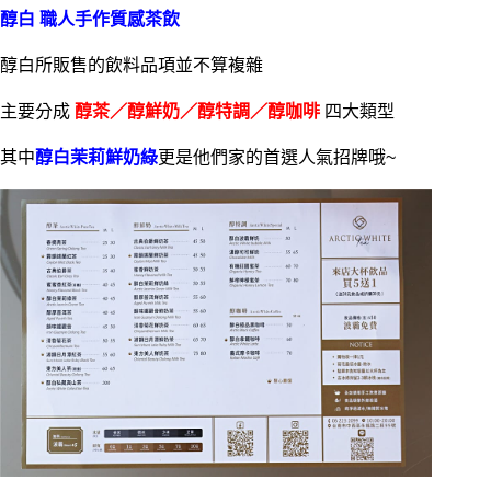
醇白 職人手作質感茶飲
醇白所販售的飲料品項並不算複雜
主要分成
醇茶／醇鮮奶／醇特調／醇咖啡
四大類型
其中
醇白茉莉鮮奶綠
更是他們家的首選人氣招牌哦~