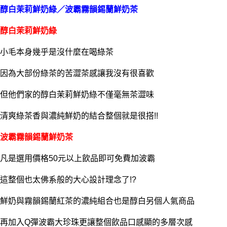
醇白茉莉鮮奶綠／波霸霧韻錫蘭鮮奶茶
醇白茉莉鮮奶綠
小毛本身幾乎是沒什麼在喝綠茶
因為大部份綠茶的苦澀茶感讓我沒有很喜歡
但他們家的醇白茉莉鮮奶綠不僅毫無茶澀味
清爽綠茶香與濃純鮮奶的結合整個就是很搭!!
波霸霧韻錫蘭鮮奶茶
凡是選用價格50元以上飲品即可免費加波霸
這整個也太佛系般的大心設計理念了!?
鮮奶與霧韻錫蘭紅茶的濃純組合也是醇白另個人氣商品
再加入Q彈波霸大珍珠更讓整個飲品口感顯的多層次感