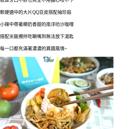
就算牙口不好也完全不用擔心咬不下
軟硬適中的大片QQ豆皮搭配袖珍菇
小辣中帶著椰奶香甜的南洋叻沙咖哩
搭配米飯攪拌吃唰嘴到無法放下湯匙
每一口都充滿著濃濃的異國風情~