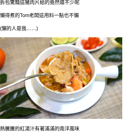
拆包驚豔這豬肉片給的竟然還不少呢
懶得煮的Tom老闆這用料一點也不懶
(懶的人是我……)
熱騰騰的紅湯汁有著滿滿的南洋風味