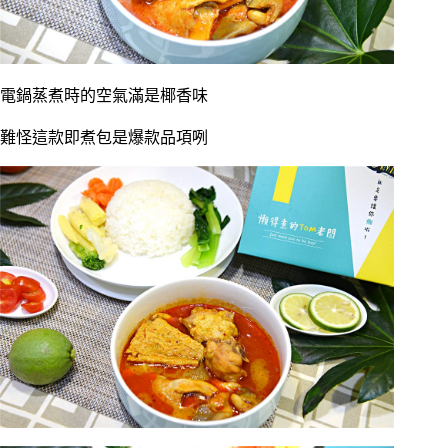
電鍋蒸煮時的空氣滿是椰香味
難怪這款即煮包是爆款品項咧