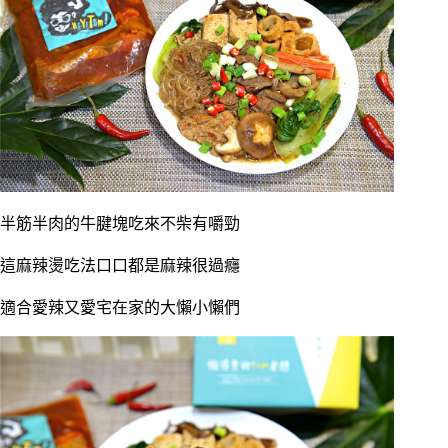
半筋半肉的牛腱塊吃來不柴有嚼勁
這麻辣燙吃法口口都是麻辣很過癮
適合愛辣又愛宅在家的大懶小懶們