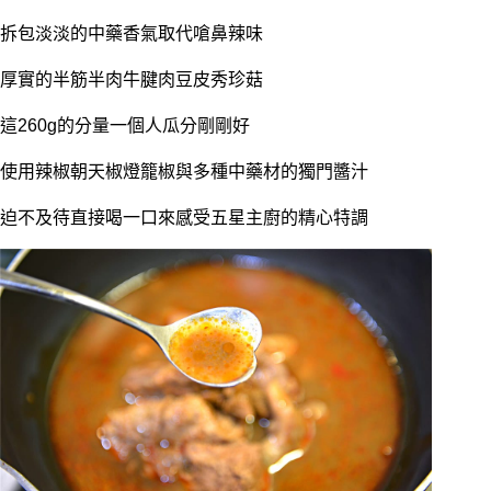
拆包淡淡的中藥香氣取代嗆鼻辣味
厚實的半筋半肉牛腱肉豆皮秀珍菇
這260g的分量一個人瓜分剛剛好
使用辣椒朝天椒燈籠椒與多種中藥材的獨門醬汁
迫不及待直接喝一口來感受五星主廚的精心特調