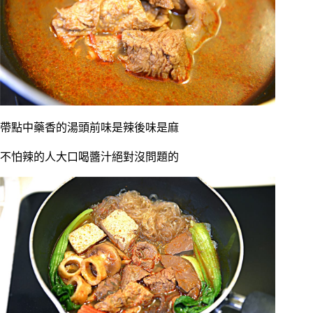
帶點中藥香的湯頭前味是辣後味是麻
不怕辣的人大口喝醬汁絕對沒問題的