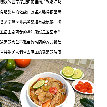
塊狀的西芹搭配梅花豬肉片軟嫩好咬
帶點酸味的微辣口感讓人喝得很醒胃
香茅南薑卡非萊姆葉還有辣椒跟檸檬
五星主廚研發的醬汁果然是五星水準
這湯頭完全不遜色於坊間的泰式餐館
直接幫懶人們省去厚工的熬湯頭時間