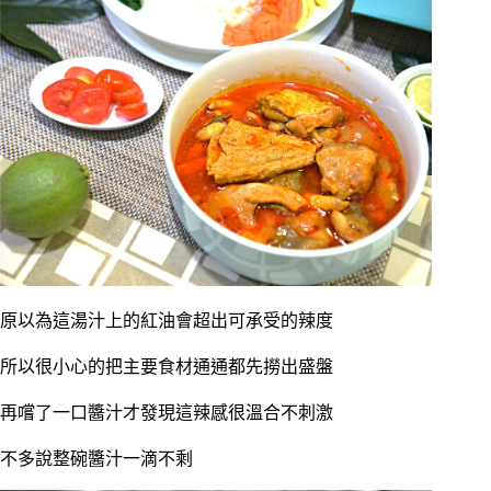
原以為這湯汁上的紅油會超出可承受的辣度
所以很小心的把主要食材通通都先撈出盛盤
再嚐了一口醬汁才發現這辣感很溫合不刺激
不多說整碗醬汁一滴不剩