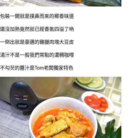
包裝一開就是撲鼻而來的椰香味道
還沒加熱竟然就已經香氣四溢了吶
一倒出就是豪邁的雞腿肉塊大豆皮
湯汁不是一般我們常點的濃稠咖哩
不勾芡的醬汁是Tom老闆獨家特色