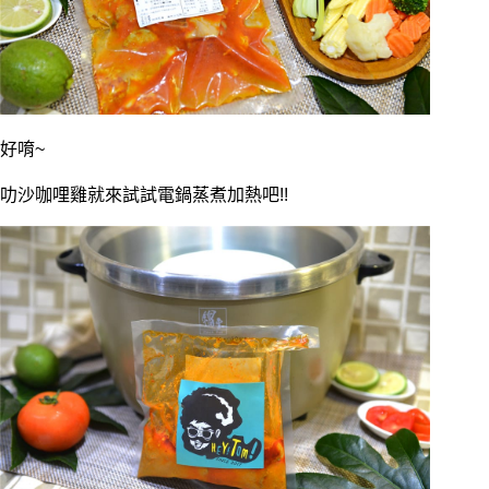
好唷~
叻沙咖哩雞就來試試電鍋蒸煮加熱吧!!