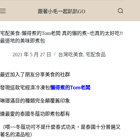
跳
跟著小毛一起趴趴GO
至
主
要
宅配美食-懶得煮的Tom老闆 真的懶的煮~也真的太好吃!!
內
最道地的美味即煮包
容
2021 年 5 月 27 日
台灣吃美食
,
宅配食品
最近加入了朋友分享美食的社群
發現這款宅經濟冷凍包
懶得煮的Tom老闆
琳瑯滿目的種類完全顛覆舊印象
連最愛的泰國冬蔭功即煮包都有
（喂~~冬蔭功可不是什麼泰式功夫，是泰國十分普遍又
著名的湯品啦）