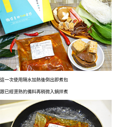
這一次使用隔水加熱後倒出即煮包
跟已經燙熟的備料再稍微入鍋拌煮