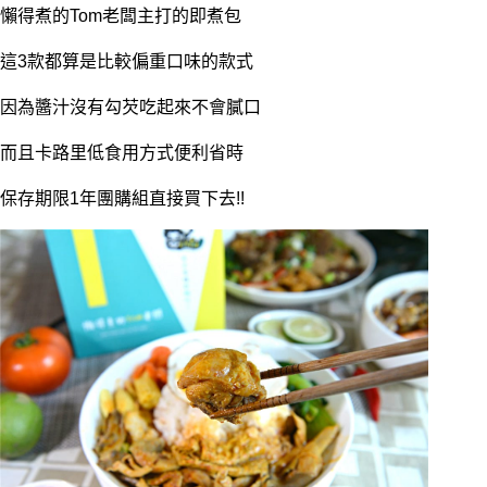
懶得煮的Tom老闆主打的即煮包
這3款都算是比較偏重口味的款式
因為醬汁沒有勾芡吃起來不會膩口
而且卡路里低食用方式便利省時
保存期限1年團購組直接買下去!!