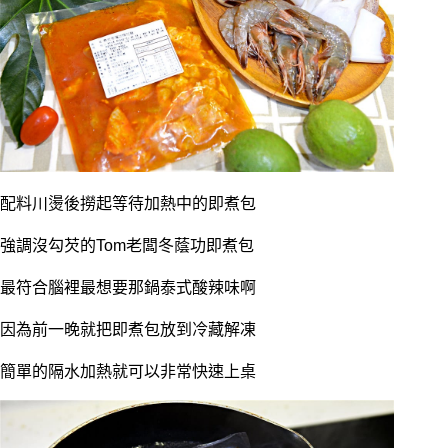
配料川燙後撈起等待加熱中的即煮包
強調沒勾芡的Tom老闆冬蔭功即煮包
最符合腦裡最想要那鍋泰式酸辣味啊
因為前一晚就把即煮包放到冷藏解凍
簡單的隔水加熱就可以非常快速上桌