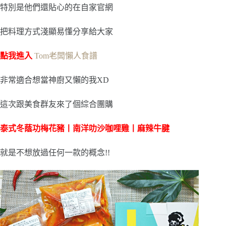
特別是他們還貼心的在自家官網
把料理方式淺顯易懂分享給大家
點我進入
Tom老闆懶人食譜
非常適合想當神廚又懶的我XD
這次跟美食群友來了個綜合團購
泰式冬蔭功梅花豬丨南洋叻沙咖哩雞丨麻辣牛腱
就是不想放過任何一款的概念!!