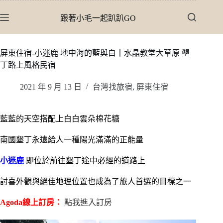
跳
跟著小毛一起趴趴GO
至
主
要
屏東住宿-小迷鹿 地中海的藍與白丨水晶教堂大草原 墾
內
丁路上風格民宿
容
2021 年 9 月 13 日
台灣找旅宿
,
屏東住宿
藍藍的天空搭配上白白雲朵棉花糖
南國墾丁永遠給人一種陽光滿滿的正能量
小迷鹿
即位於前往墾丁途中必經的道路上
討喜外觀與絕佳地理位置也成為了旅人首選的目標之一
Agoda線上訂房：
點我進入訂房