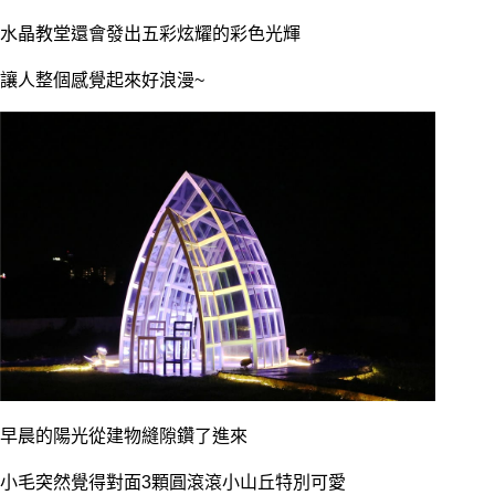
水晶教堂還會發出五彩炫耀的彩色光輝
讓人整個感覺起來好浪漫~
早晨的陽光從建物縫隙鑽了進來
小毛突然覺得對面3顆圓滾滾小山丘特別可愛