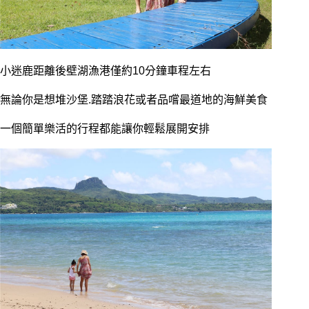
小迷鹿距離後壁湖漁港僅約10分鐘車程左右
無論你是想堆沙堡.踏踏浪花或者品嚐最道地的海鮮美食
一個簡單樂活的行程都能讓你輕鬆展開安排