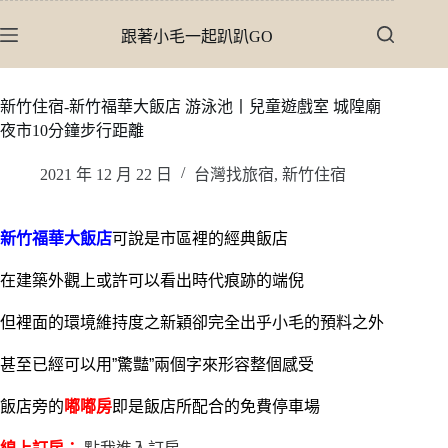
跳
跟著小毛一起趴趴GO
至
主
要
新竹住宿-新竹福華大飯店 游泳池丨兒童遊戲室 城隍廟
內
夜市10分鐘步行距離
容
2021 年 12 月 22 日
台灣找旅宿
,
新竹住宿
新竹福華大飯店
可說是市區裡的經典飯店
在建築外觀上或許可以看出時代痕跡的端倪
但裡面的環境維持度之新穎卻完全出乎小毛的預料之外
甚至已經可以用”驚豔”兩個字來形容整個感受
飯店旁的
嘟嘟房
即是飯店所配合的免費停車場