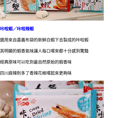
咔啦蝦／咔啦辣蝦
選用來自嘉義布袋的新鮮白蝦下去製成的咔啦蝦
其明顯的蝦香氣味讓人每口嚐來都十分感到驚豔
經典原味可以吃到最自然原始的蝦香味
四川麻辣則多了香辣花椒嚐起來更夠味