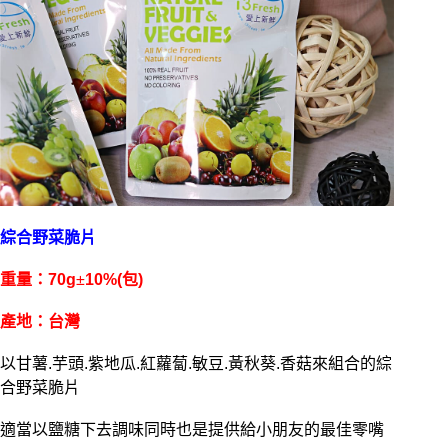
綜合野菜脆片
重量：70g
±
10%(包)
產地：台灣
以甘薯.芋頭.紫地瓜.紅蘿蔔.敏豆.黃秋葵.香菇來組合的綜
合野菜脆片
適當以鹽糖下去調味同時也是提供給小朋友的最佳零嘴