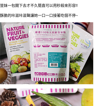
荳妹一包開下去才不久簡直可以用秒殺來形容!!
酥脆的咔滋咔滋聲讓她一口一口接著吃個不停~