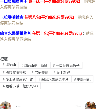
一口炙燒烏魚子
買一送一(平均每盒只要399元)
：
點我進
入優惠購買連結
卡拉零嘴禮盒
任選八包(平均每包只要99元)
：
點我進入
優惠購買連結
綜合水果蔬菜脆片
任選十包(平均每包只要89元)
：
點我
進入優惠購買連結
標籤
#
i3Fresh
#
i3fresh愛上新鮮
#
一口炙燒烏魚子
#
卡拉零嘴禮盒
#
宅配美食
#
愛上新鮮
#
愛上新鮮嚴選年貨
#
綜合水果蔬菜脆片
#
網路宅配
#
跟著小毛一起趴趴GO
上一
下一