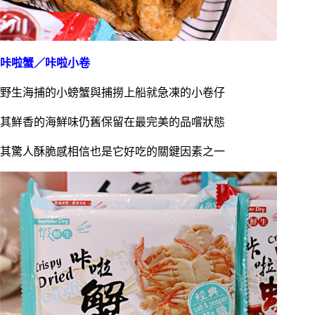
咔啦蟹／咔啦小卷
野生海捕的小螃蟹與捕撈上船就急凍的小卷仔
其鮮香的海鮮味仍舊保留在最完美的品嚐狀態
其驚人酥脆感相信也是它好吃的關鍵因素之一