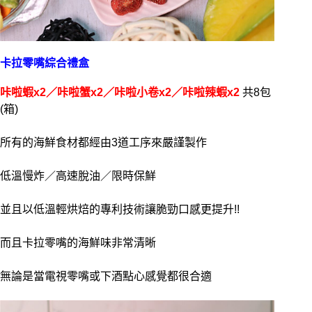
卡拉零嘴綜合禮盒
咔啦蝦x2／咔啦蟹x2／咔啦小卷x2／咔啦辣蝦x2
共8包
(箱)
所有的海鮮食材都經由3道工序來嚴謹製作
低溫慢炸／高速脫油／限時保鮮
並且以低溫輕烘焙的專利技術讓脆勁口感更提升!!
而且卡拉零嘴的海鮮味非常清晰
無論是當電視零嘴或下酒點心感覺都很合適