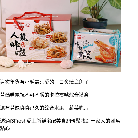
這次年貨有小毛最喜愛的一口炙燒烏魚子
荳媽看電視不可不嚐的卡拉零嘴綜合禮盒
還有荳妹嚷嚷已久的綜合水果／蔬菜脆片
透過i3Fresh愛上新鮮宅配美食網輕鬆找到一家人的涮嘴
點心