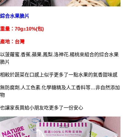
綜合水果脆片
重量：70g
±
10%(包)
產地：台灣
以菠蘿蜜.香蕉.蘋果.鳳梨.洛神花.楊桃來組合的綜合水果
脆片
相較於蔬菜在口感上似乎更多了一點水果的氣香甜味感
無防腐劑.人工色素.化學糖精及人工香料等…非自然添加
物
也讓家長買給小朋友吃更多了一份安心