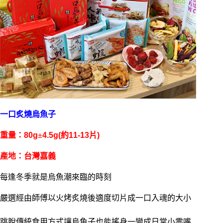
一口炙燒烏魚子
重量：80g
±
4.5g(約11-13片)
產地：台灣嘉義
每逢冬季就是烏魚潮來臨的時刻
嚴選經由師傅以火烤炙燒後適度切片成一口入魂的大小
跳脫傳統食用方式讓烏魚子也能搖身一變成日常小零嘴