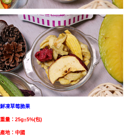
鮮凍草莓脆果
重量：25g
±
5%(包)
產地：中國