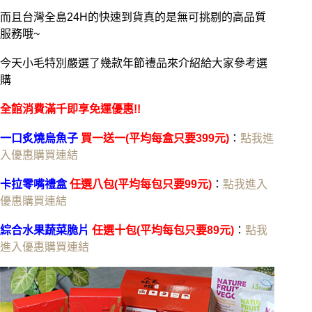
而且台灣全島24H的快速到貨真的是無可挑剔的高品質
服務哦~
今天小毛特別嚴選了幾款年節禮品來介紹給大家參考選
購
全館消費滿千即享免運優惠!!
一口炙燒烏魚子
買一送一(平均每盒只要399元)
：
點我進
入優惠購買連結
卡拉零嘴禮盒
任選八包(平均每包只要99元)
：
點我進入
優惠購買連結
綜合水果蔬菜脆片
任選十包(平均每包只要89元)
：
點我
進入優惠購買連結