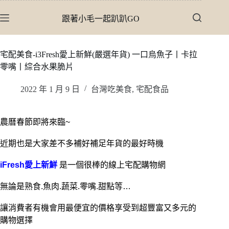
跳
跟著小毛一起趴趴GO
至
主
要
宅配美食-i3Fresh愛上新鮮(嚴選年貨) 一口烏魚子丨卡拉
內
零嘴丨綜合水果脆片
容
2022 年 1 月 9 日
台灣吃美食
,
宅配食品
農曆春節即將來臨~
近期也是大家差不多補好補足年貨的最好時機
iFresh愛上新鮮
是一個很棒的線上宅配購物網
無論是熟食.魚肉.蔬菜.零嘴.甜點等…
讓消費者有機會用最便宜的價格享受到超豐富又多元的
購物選擇