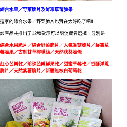
綜合水果／野菜脆片及鮮凍草莓脆果
這家的綜合水果／野菜脆片也實在太好吃了吧!!
該產品共推出了12種款示可以讓消費者選擇，分別是
綜合水果脆片／綜合野菜脆片／人氣香菇脆片／鮮凍草
莓脆果／古制甘草檸檬絲／天然秋葵脆條
紅心芭樂乾／珍珠芭樂鮮果乾／甜蜜草莓乾／香酥洋蔥
脆片／天然紫薯脆片／新疆無核白葡萄乾