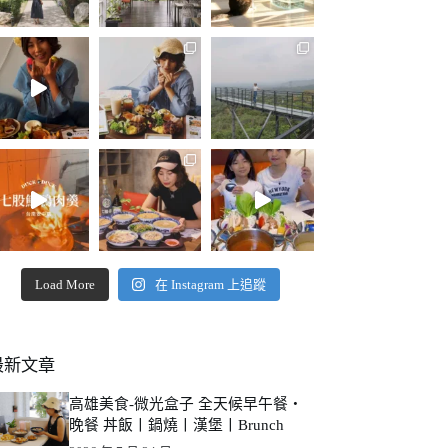
Load More
在 Instagram 上追蹤
最新文章
高雄美食-微光盒子 全天候早午餐・
晚餐 丼飯丨鍋燒丨漢堡丨Brunch