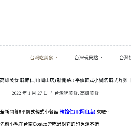
跳
至
主
要
內
容
台灣吃美食
台灣玩景點
台灣
高雄美食-韓館仁川(岡山店) 新開幕!! 平價韓式小餐館 韓式炸
2022 年 1 月 27 日
台灣吃美食
,
高雄美食
全新開幕!!平價式韓式小餐館
韓館仁川(岡山店)
來囉~
先前小毛在台南Costco旁吃過對它的印象還不錯