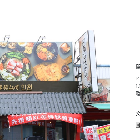
I
L
聯