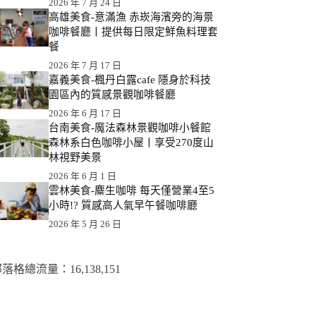
2026 年 7 月 24 日
高雄美食-意滿漁 赤崁海濱旁的海景
咖啡餐廳丨提供每日限定鮮魚料理套
餐
2026 年 7 月 17 日
嘉義美食-楓丹白露cafe 隱身於科技
園區內的質感景觀咖啡餐廳
2026 年 6 月 17 日
台南美食-魔法森林景觀咖啡小餐館
森林系白色咖啡小屋丨享受270度山
林視野美景
2026 年 6 月 1 日
雲林美食-麋生咖啡 每天僅營業4至5
小時!? 質感高人氣早午餐咖啡廳
2026 年 5 月 26 日
落格總流量：​16,138,151