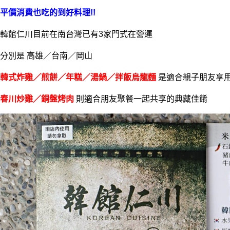
平價消費也吃的到好料理!!
韓館仁川目前在南台灣已有3家門式在營運
分別是 高雄／台南／岡山
韓式炸雞／煎餅／年糕／湯鍋／拌飯烏龍麵
是適合親子朋友享
春川炒雞／銅盤烤肉
則適合朋友聚餐一起共享的典藏佳餚