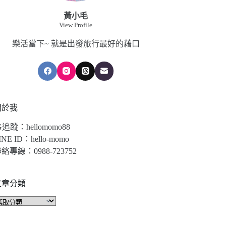
黃小毛
View Profile
樂活當下~ 就是出發旅行最好的藉口
關於我
G追蹤：hellomomo88
INE ID：hello-momo
絡專線：0988-723752
文章分類
文
章
分