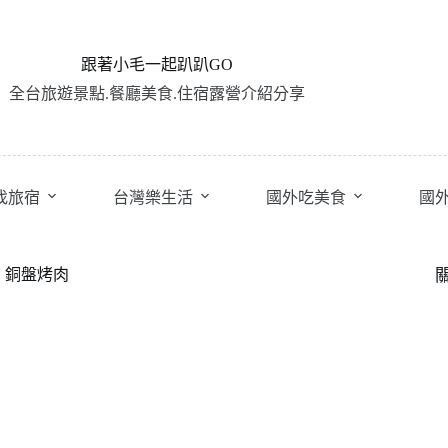
跟著小毛一起趴趴GO
全台旅遊景點.餐廳美食.住宿露營介紹分享
找旅宿
台灣樂生活
國外吃美食
國
雞丨銅盤烤肉