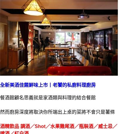
全新美酒佳餚鮮味上市丨老饕的私廚料理廚房
餐酒館顧名思義就是家酒類與料理的結合餐館
然而廚房深度將取決你所端出上桌的菜將不會只是薯條
酒精飲品 調酒／Shot／水果雞尾酒／瓶裝酒／威士忌／
啤酒／紅白酒