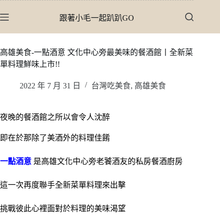
跳
跟著小毛一起趴趴GO
至
主
要
高雄美食-一點酒意 文化中心旁最美味的餐酒館丨全新菜
內
單料理鮮味上市!!
容
2022 年 7 月 31 日
台灣吃美食
,
高雄美食
夜晚的餐酒館之所以會令人沈醉
即在於那除了美酒外的料理佳餚
一點酒意
是高雄文化中心旁老饕酒友的私房餐酒廚房
這一次再度聯手全新菜單料理來出擊
挑戰彼此心裡面對於料理的美味渴望