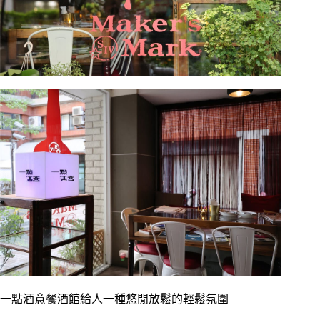
一點酒意餐酒館給人一種悠閒放鬆的輕鬆氛圍