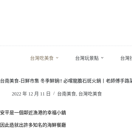
跳
至
主
要
內
容
台灣吃美食
台灣玩景點
台灣
台南美食-日鮮市集 冬季鮮鍋!! 必嚐龍膽石斑火鍋丨老師傅手
2022 年 12 月 11 日
台南美食
,
台灣吃美食
安平是一個鄰近漁港的幸福小鎮
因此造就出許多知名的海鮮餐廳