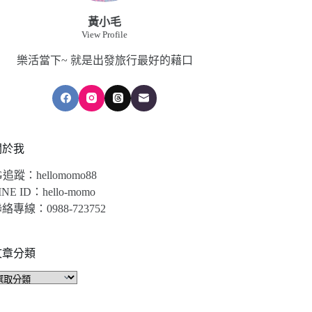
黃小毛
View Profile
樂活當下~ 就是出發旅行最好的藉口
關於我
G追蹤：hellomomo88
INE ID：hello-momo
絡專線：0988-723752
文章分類
文
章
分