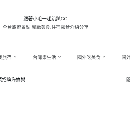
跟著小毛一起趴趴GO
全台旅遊景點.餐廳美食.住宿露營介紹分享
找旅宿
台灣樂生活
國外吃美食
國
路菜招牌海鮮粥