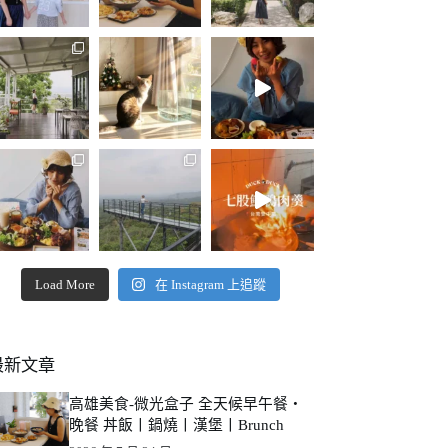
Load More
在 Instagram 上追蹤
最新文章
高雄美食-微光盒子 全天候早午餐・
晚餐 丼飯丨鍋燒丨漢堡丨Brunch