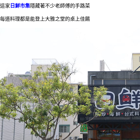
這家
日鮮市集
隱藏著不少老師傅的手路菜
每道料理都是能登上大雅之堂的桌上佳餚