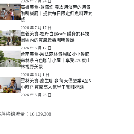
2026 年 7 月 24 日
高雄美食-意滿漁 赤崁海濱旁的海景
咖啡餐廳丨提供每日限定鮮魚料理套
餐
2026 年 7 月 17 日
嘉義美食-楓丹白露cafe 隱身於科技
園區內的質感景觀咖啡餐廳
2026 年 6 月 17 日
台南美食-魔法森林景觀咖啡小餐館
森林系白色咖啡小屋丨享受270度山
林視野美景
2026 年 6 月 1 日
雲林美食-麋生咖啡 每天僅營業4至5
小時!? 質感高人氣早午餐咖啡廳
2026 年 5 月 26 日
落格總流量：​16,139,308