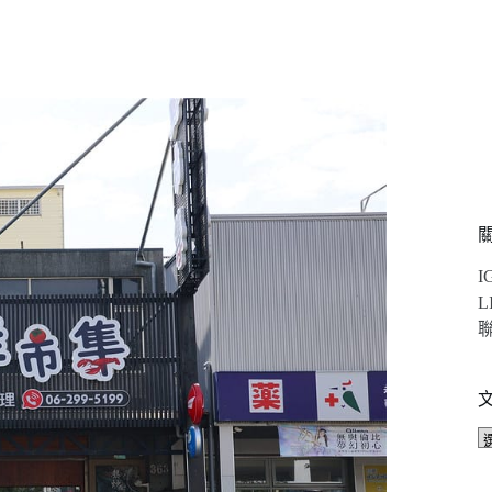
I
L
聯