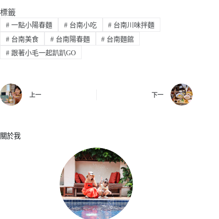
標籤
#
一點小陽春麵
#
台南小吃
#
台南川味拌麵
#
台南美食
#
台南陽春麵
#
台南麵館
#
跟著小毛一起趴趴GO
上一
下一
關於我