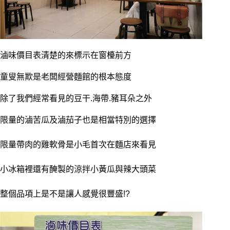
滷味價目表清楚的來標示在窗檯前方
童叟無欺是老闆經營麵館的根本態度
除了我們經常看見的豆干.海帶.豬耳朵之外
限量的滷苦瓜及滷茄子也是相當特別的選擇
限量帶肉的雞軟骨是小毛首次在麵店來看見
小冰箱裡還有醃製的涼拌小黃瓜與辣大頭菜
整個品項上是不是讓人感覺很豐盛!?