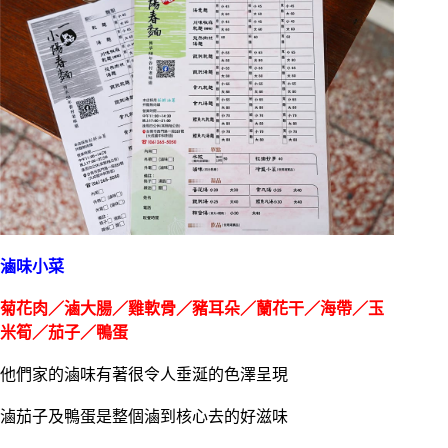
滷味小菜
菊花肉／滷大腸／雞軟骨／豬耳朵／蘭花干／海帶／玉
米筍／茄子／鴨蛋
他們家的滷味有著很令人垂涎的色澤呈現
滷茄子及鴨蛋是整個滷到核心去的好滋味