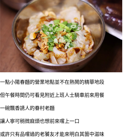
一點小陽春麵的營業地點並不在熱鬧的精華地段
但午餐時間仍可看見附近上班人士騎車前來用餐
一碗飄香誘人的眷村老麵
讓人寧可稍微麻煩也想前來嚐上一口
或許只有品嚐過的老饕友才能來明白其箇中滋味