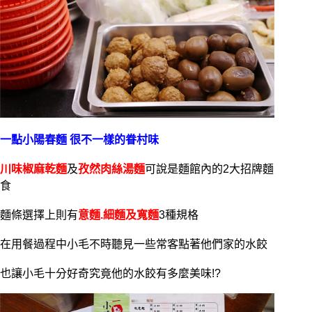
一點小陽春麵 很不一樣的眷村味
川味椒麻乾麵
及
孜然肉絲湯麵
可說是麵館內的2大招牌麵
食
麵條選擇上則有
意麵.細麵及寬麵
3種規格
在用餐過程中小毛不時聽見一些常客點著他們家的水餃
也讓小毛十分好奇究竟他的水餃有多麼美味!?