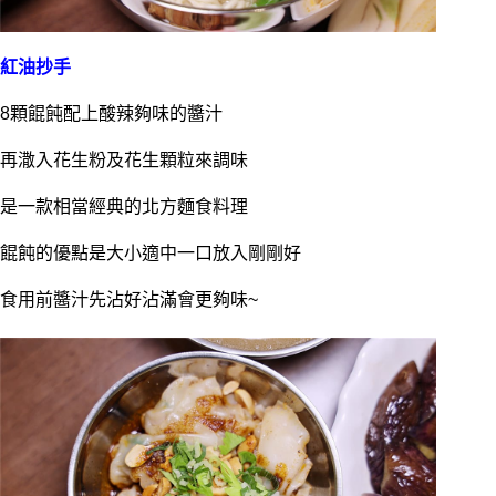
紅油抄手
8顆餛飩配上酸辣夠味的醬汁
再潵入花生粉及花生顆粒來調味
是一款相當經典的北方麵食料理
餛飩的優點是大小適中一口放入剛剛好
食用前醬汁先沾好沾滿會更夠味~