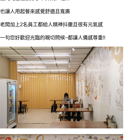
也讓人用起餐來感覺舒適且寬廣
老闆加上2名員工都給人精神抖擻且很有元氣感
一句您好歡迎光臨的親切問候~都讓人備感尊重!!