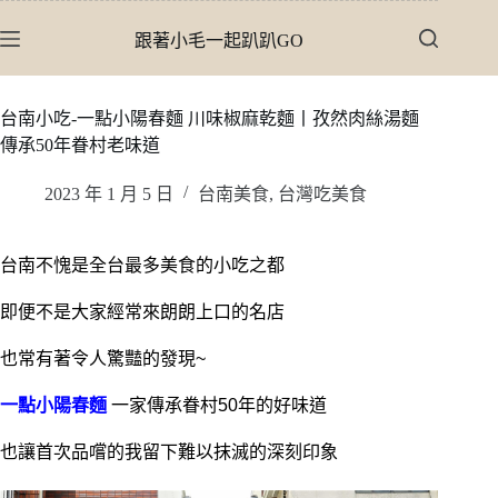
跳
跟著小毛一起趴趴GO
至
主
要
台南小吃-一點小陽春麵 川味椒麻乾麵丨孜然肉絲湯麵
內
傳承50年眷村老味道
容
2023 年 1 月 5 日
台南美食
,
台灣吃美食
台南不愧是全台最多美食的小吃之都
即便不是大家經常來朗朗上口的名店
也常有著令人驚豔的發現~
一點小陽春麵
一家傳承眷村50年的好味道
也讓首次品嚐的我留下難以抹滅的深刻印象