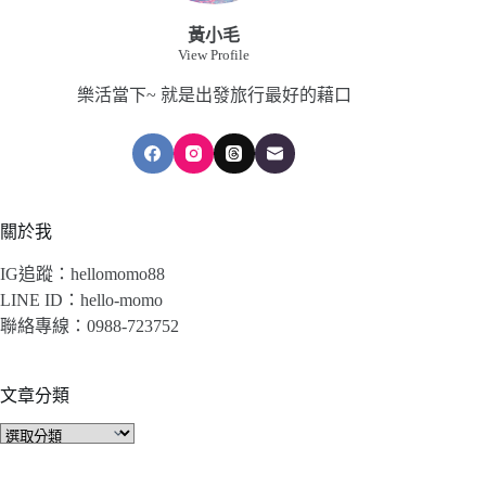
黃小毛
View Profile
樂活當下~ 就是出發旅行最好的藉口
關於我
IG追蹤：hellomomo88
LINE ID：hello-momo
聯絡專線：0988-723752
文章分類
文
章
分