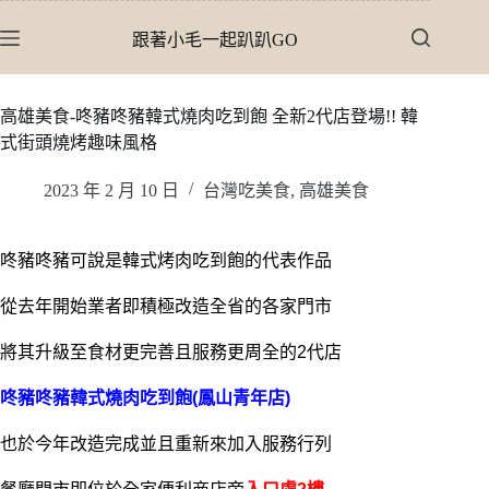
跳
跟著小毛一起趴趴GO
至
主
要
高雄美食-咚豬咚豬韓式燒肉吃到飽 全新2代店登場!! 韓
內
式街頭燒烤趣味風格
容
2023 年 2 月 10 日
台灣吃美食
,
高雄美食
咚豬咚豬可說是韓式烤肉吃到飽的代表作品
從去年開始業者即積極改造全省的各家門市
將其升級至食材更完善且服務更周全的2代店
咚豬咚豬韓式燒肉吃到飽(鳳山青年店)
也於今年改造完成並且重新來加入服務行列