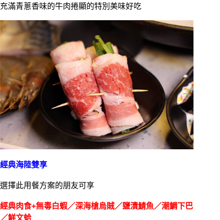
充滿青蔥香味的牛肉捲顯的特別美味好吃
經典海陸雙享
選擇此用餐方案的朋友可享
經典肉食+無毒白蝦／深海槍烏賊／鹽漬鯖魚／潮鯛下巴
／鮮文蛤