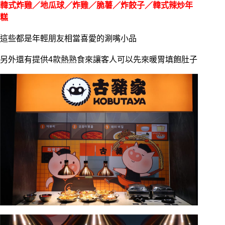
韓式炸雞／地瓜球／炸雞／脆薯／炸餃子／韓式辣炒年
糕
這些都是年輕朋友相當喜愛的涮嘴小品
另外還有提供4款熱熟食來讓客人可以先來暖胃填飽肚子