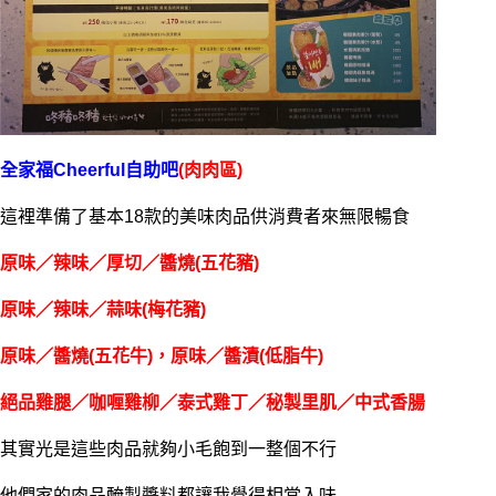
全家福Cheerful自助吧
(肉肉區)
這裡準備了基本18款的美味肉品供消費者來無限暢食
原味／辣味／厚切／醬燒(五花豬)
原味／辣味／蒜味(梅花豬)
原味／醬燒(五花牛)，原味／醬漬(低脂牛)
絕品雞腿／咖喱雞柳／泰式雞丁／秘製里肌／中式香腸
其實光是這些肉品就夠小毛飽到一整個不行
他們家的肉品醃製醬料都讓我覺得相當入味