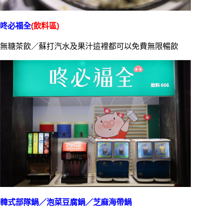
咚必福全
(飲料區)
無糖茶飲／蘇打汽水及果汁這裡都可以免費無限暢飲
韓式部隊鍋／泡菜豆腐鍋／芝麻海帶鍋