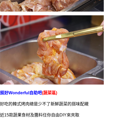
挺好Wonderful自助吧
(蔬菜區)
好吃的韓式烤肉總是少不了新鮮蔬菜的搭味配襯
近15款蔬果食材及醬料任你自由DIY來夾取