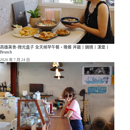
高雄美食-微光盒子 全天候早午餐・晚餐 丼飯丨鍋燒丨漢堡丨
Brunch
2026 年 7 月 24 日