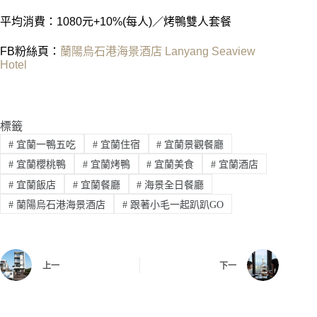
平均消費：1080元+10%(每人)／烤鴨雙人套餐
FB粉絲頁：
蘭陽烏石港海景酒店 Lanyang Seaview
Hotel
標籤
#
宜蘭一鴨五吃
#
宜蘭住宿
#
宜蘭景觀餐廳
#
宜蘭櫻桃鴨
#
宜蘭烤鴨
#
宜蘭美食
#
宜蘭酒店
#
宜蘭飯店
#
宜蘭餐廳
#
海景全日餐廳
#
蘭陽烏石港海景酒店
#
跟著小毛一起趴趴GO
上一
下一