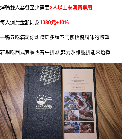
烤鴨雙人套餐至少需要
2人以上來消費享用
每人消費金額則為
1080元+10%
一鴨五吃滿足你想嚐鮮多種不同櫻桃鴨風味的慾望
若想吃西式套餐也有牛排.魚菲力及雞腿排能來選擇