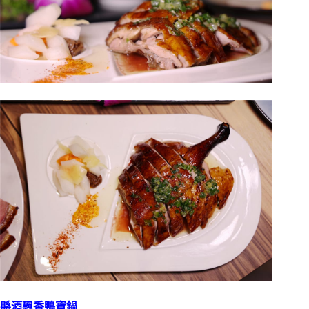
縣酒飄香鴨寶鍋