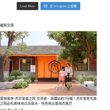
Load More
在 Instagram 上追蹤
最新文章
雲林美食-虎珍堂森之院 交流道、高鐵站約3分鐘！虎珍堂老宅森
之院必吃美味地瓜豆腐冰、特色地瓜蛋塔虎尾巴
2026 年 8 月 5 日