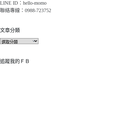
LINE ID：hello-momo
聯絡專線：0988-723752
文章分類
文
章
分
類
追蹤我的ＦＢ