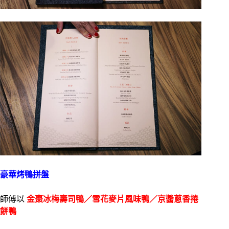
豪華烤鴨拼盤
師傅以
金棗冰梅壽司鴨／雪花麥片風味鴨／京醬蔥香捲
餅鴨