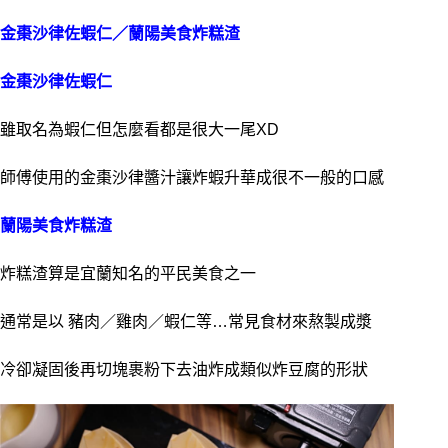
金棗沙律佐蝦仁／蘭陽美食炸糕渣
金棗沙律佐蝦仁
雖取名為蝦仁但怎麼看都是很大一尾XD
師傅使用的金棗沙律醬汁讓炸蝦升華成很不一般的口感
蘭陽美食炸糕渣
炸糕渣算是宜蘭知名的平民美食之一
通常是以 豬肉／雞肉／蝦仁等…常見食材來熬製成漿
冷卻凝固後再切塊裹粉下去油炸成類似炸豆腐的形狀