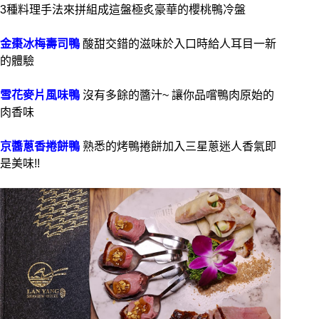
3種料理手法來拼組成這盤極炙豪華的櫻桃鴨冷盤
金棗冰梅壽司鴨
酸甜交錯的滋味於入口時給人耳目一新
的體驗
雪花麥片風味鴨
沒有多餘的醬汁~ 讓你品嚐鴨肉原始的
肉香味
京醬蔥香捲餅鴨
熟悉的烤鴨捲餅加入三星蔥迷人香氣即
是美味!!