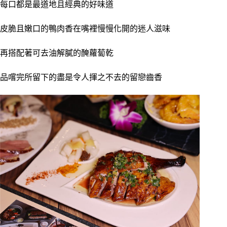
每口都是最道地且經典的好味道
皮脆且嫩口的鴨肉香在嘴裡慢慢化開的迷人滋味
再搭配著可去油解膩的醃蘿蔔乾
品嚐完所留下的盡是令人揮之不去的留戀齒香