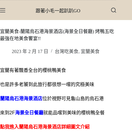
跳
跟著小毛一起趴趴GO
至
主
要
宜蘭美食-蘭陽烏石港海景酒店(海景全日餐廳) 烤鴨五吃
內
最強在地美食饗宴!!
容
2023 年 2 月 17 日
台灣吃美食
,
宜蘭美食
宜蘭有著飄香全台的櫻桃鴨美食
也是許多老饕到此旅行都很想一嚐的究極美味
蘭陽烏石港海景酒店
位於視野可見龜山島的烏石港
來到2F
海景全日餐廳
就能品嚐到美味的櫻桃鴨全餐
點我進入蘭陽烏石港海景酒店詳細圖文介紹