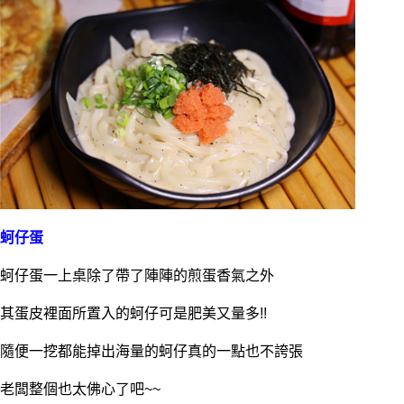
蚵仔蛋
蚵仔蛋一上桌除了帶了陣陣的煎蛋香氣之外
其蛋皮裡面所置入的蚵仔可是肥美又量多!!
隨便一挖都能掉出海量的蚵仔真的一點也不誇張
老闆整個也太佛心了吧~~