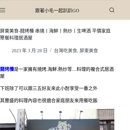
跳
跟著小毛一起趴趴GO
至
主
要
屏東美食-鬪烤檯 串燒丨海鮮丨熱炒丨生啤酒 平價家庭
內
聚餐料理居酒屋
容
2023 年 3 月 28 日
台灣吃美食
,
屏東美食
鬪烤檯
是一家擁有燒烤.海鮮.熱炒等…料理的複合式居酒
屋
下班除了可以跟三五好友來此小酎享受一番之外
其豐盛的料理內容也很適合家庭朋友來用餐吃飯