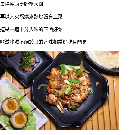
去除掉兩隻螃蟹大鉗
再以大火醬爆來熱炒蟹身上菜
這是一道十分入味的下酒好菜
咔滋咔滋不絕於耳的香味相當好吃且開胃