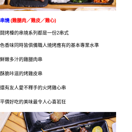
串燒
(雞腿肉／雞皮／雞心)
鬪烤檯的串燒系列都是一份2串式
色香味同時皆俱備職人燒烤應有的基本專業水準
鮮嫩多汁的雞腿肉串
酥脆咔滋的烤雞皮串
還有友人愛不釋手的火烤雞心串
平價好吃的美味最令人心喜若狂