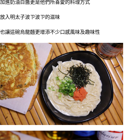
加進奶油白醬更是他們所喜愛的料理方式
放入明太子波ㄗ波ㄗ的滋味
也讓這碗烏龍麵更增添不少口感風味及趣味性