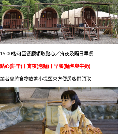
15:00後可至餐廳領取點心／宵夜及隔日早餐
點心(餅干)丨宵夜(泡麵)丨早餐(麵包與牛奶)
業者會將食物放進小提籃來方便房客們領取