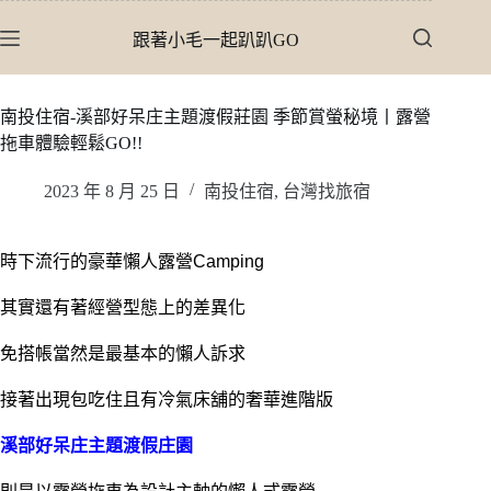
跳
跟著小毛一起趴趴GO
至
主
要
南投住宿-溪部好呆庄主題渡假莊園 季節賞螢秘境丨露營
內
拖車體驗輕鬆GO!!
容
2023 年 8 月 25 日
南投住宿
,
台灣找旅宿
時下流行的豪華懶人露營Camping
其實還有著經營型態上的差異化
免搭帳當然是最基本的懶人訴求
接著出現包吃住且有冷氣床舖的奢華進階版
溪部好呆庄主題渡假庄園