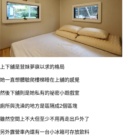
上下舖是荳妹夢寐以求的格局
她一直想體驗爬樓梯睡在上舖的感覺
然後下舖則是她私有的祕密小遊戲室
廁所與洗澡的地方是區隔成2個區塊
雖然空間上不大但至少不用再走出戶外了
另外露營車內還有一台小冰箱可存放飲料