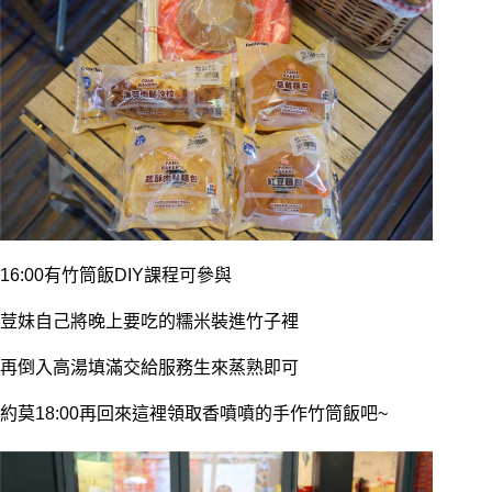
16:00有竹筒飯DIY課程可參與
荳妹自己將晚上要吃的糯米裝進竹子裡
再倒入高湯填滿交給服務生來蒸熟即可
約莫18:00再回來這裡領取香噴噴的手作竹筒飯吧~