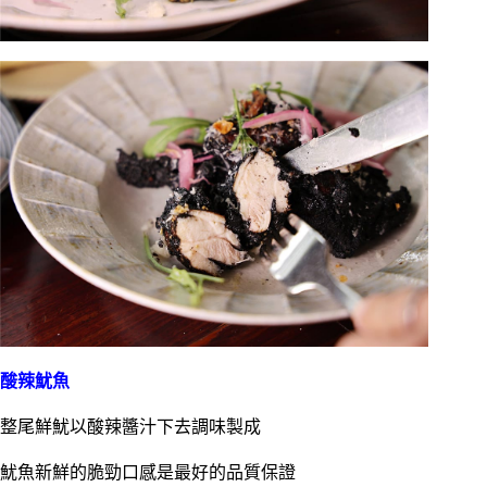
酸辣魷魚
整尾鮮魷以酸辣醬汁下去調味製成
魷魚新鮮的脆勁口感是最好的品質保證