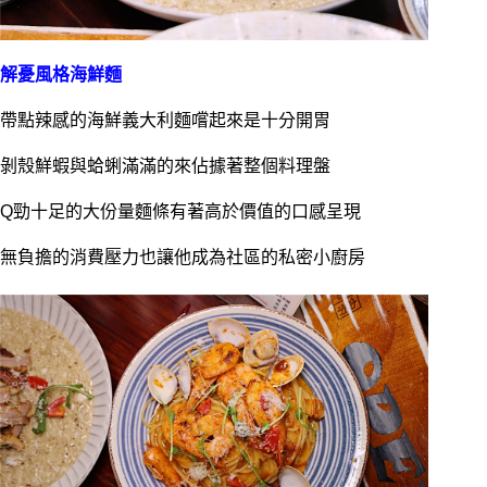
解憂風格海鮮麵
帶點辣感的海鮮義大利麵嚐起來是十分開胃
剝殼鮮蝦與蛤蜊滿滿的來佔據著整個料理盤
Q勁十足的大份量麵條有著高於價值的口感呈現
無負擔的消費壓力也讓他成為社區的私密小廚房