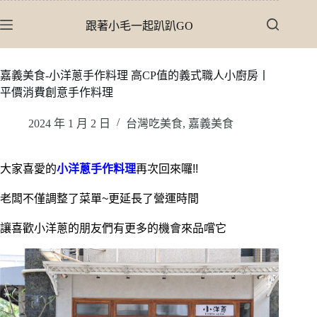
跳
跟著小毛一起趴趴GO
至
主
要
嘉義美食-小洋蔥手作料理 高CP值的義式職人小廚房丨
內
平價消費創意手作料理
容
2024 年 1 月 2 日
台灣吃美食
,
嘉義美食
大家喜愛的
小洋蔥手作料理
再次回來囉!!
老闆不僅調整了菜單~更延長了營運時間
讓喜歡小洋蔥的朋友們有更多的機會來品嚐它