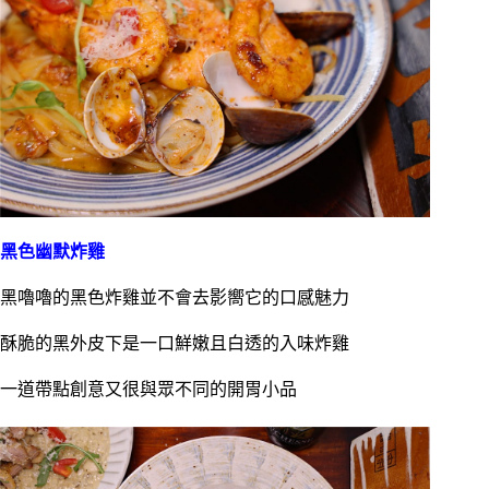
黑色幽默炸雞
黑嚕嚕的黑色炸雞並不會去影嚮它的口感魅力
酥脆的黑外皮下是一口鮮嫩且白透的入味炸雞
一道帶點創意又很與眾不同的開胃小品