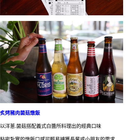
炙烤豬肉菌菇燉飯
以洋蔥.菌菇搭配義式白醬所料理出的經典口味
粘密紮實的燉飯口感可輕易擄獲長輩或小朋友的需求