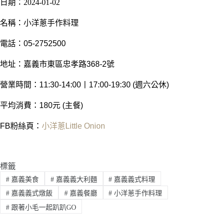
日期：2024-01-02
名稱：小洋蔥手作料理
電話：05-2752500
地址：嘉義市東區忠孝路368-2號
營業時間：11:30-14:00丨17:00-19:30 (週六公休)
平均消費：180元 (主餐)
FB粉絲頁：
小洋蔥Little Onion
標籤
#
嘉義美食
#
嘉義義大利麵
#
嘉義義式料理
#
嘉義義式燉飯
#
嘉義餐廳
#
小洋蔥手作料理
#
跟著小毛一起趴趴GO