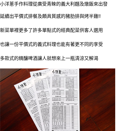
小洋蔥手作料理從廣受青睞的義大利麵及燉飯來出發
延續出平價式排餐及頗具質感的豬肋排與烤半雞!!
新菜單裡更多了許多單點式的經典配菜供客人選用
也讓一份平價式的義式料理也能有著更不同的享受
多款式的精釀啤酒讓人就想來上一瓶清涼又解渴