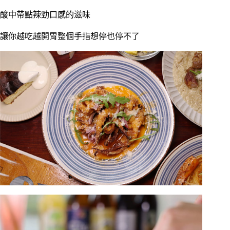
酸中帶點辣勁口感的滋味
讓你越吃越開胃整個手指想停也停不了