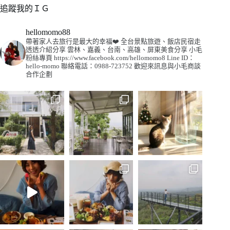
追蹤我的ＩＧ
hellomomo88
帶著家人去旅行是最大的幸福❤️
全台景點旅遊、飯店民宿走
透透介紹分享
雲林、嘉義、台南、高雄、屏東美食分享
小毛
粉絲專頁
https://www.facebook.com/hellomomo8
Line ID：
hello-momo
聯絡電話：0988-723752
歡迎來訊息與小毛商談
合作企劃