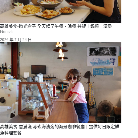
高雄美食-微光盒子 全天候早午餐・晚餐 丼飯丨鍋燒丨漢堡丨
Brunch
2026 年 7 月 24 日
高雄美食-意滿漁 赤崁海濱旁的海景咖啡餐廳丨提供每日限定鮮
魚料理套餐