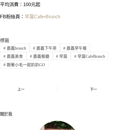
平均消費：100元起
FB粉絲頁：
早窩Cafe•Brunch
標籤
#
嘉義brunch
#
嘉義下午茶
#
嘉義早午餐
#
嘉義美食
#
嘉義餐廳
#
早窩
#
早窩CafeBrunch
#
跟著小毛一起趴趴GO
上一
下一
關於我