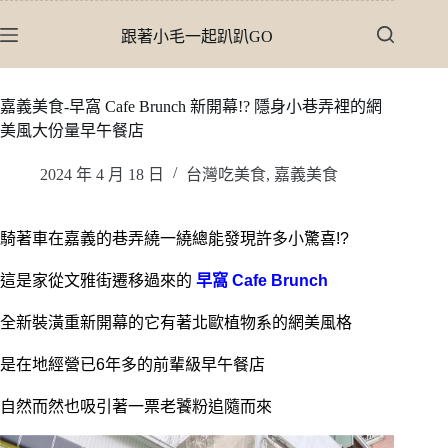
跳
跟著小毛一起趴趴GO
至
主
要
嘉義美食-早窩 Cafe Brunch 新開幕!? 隱身小巷弄裡的網
內
美風大份量早午餐店
容
2024 年 4 月 18 日
台灣吃美食
,
嘉義美食
騎著車在嘉義的巷弄繞一繞總能發現許多小驚喜!?
這是家從文雅街遷移過來的
早窩 Cafe Brunch
全新裝潢重新開幕的它有著北歐植物系的網美風格
是在地經營已6年多的前輩級早午餐店
自然而然也吸引著一票老饕粉追隨而來