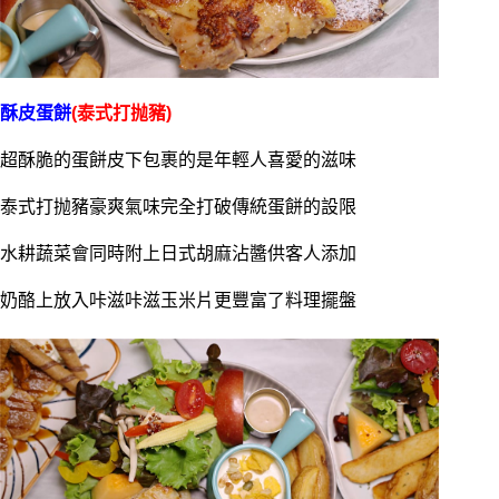
酥皮蛋餅
(泰式打抛豬)
超酥脆的蛋餅皮下包裹的是年輕人喜愛的滋味
泰式打抛豬豪爽氣味完全打破傳統蛋餅的設限
水耕蔬菜會同時附上日式胡麻沾醬供客人添加
奶酪上放入咔滋咔滋玉米片更豐富了料理擺盤