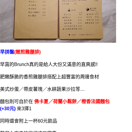
早拼盤
(嫩煎雞腿排)
早窩的Brunch真的是給人大份又滿意的直爽感!!
肥嫩酥脆的香煎雞腿排搭配上超豐富的周邊食材
美式炒蛋／帶皮薯塊／水耕蔬果沙拉等…
麵包則可自於在
佛卡夏／荷蘭小鬆餅／橙香法國麵包
(+30元)
來3擇1
同時還會附上一杯60元飲品