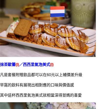
抹茶歐蕾
(I)
／西西里氣泡美式
(I)
凡是套餐附贈飲品都可以在60元以上補價差升級
早窩的飲料有展現出相對應的口味與價值感
其中這杯西西里氣泡美式就相當深得荳媽的喜愛