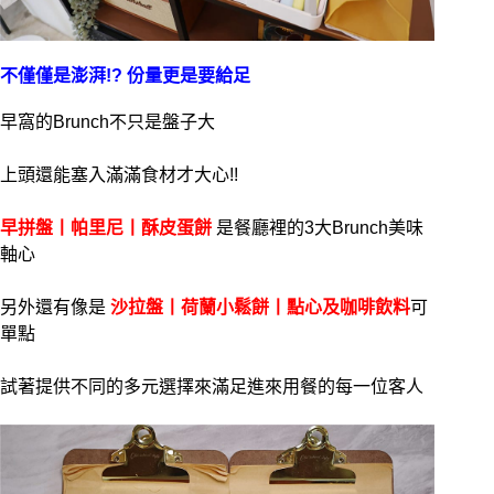
不僅僅是澎湃!? 份量更是要給足
早窩的Brunch不只是盤子大
上頭還能塞入滿滿食材才大心!!
早拼盤丨帕里尼丨酥皮蛋餅
是餐廳裡的3大Brunch美味
軸心
另外還有像是
沙拉盤丨荷蘭小鬆餅丨點心及咖啡飲料
可
單點
試著提供不同的多元選擇來滿足進來用餐的每一位客人