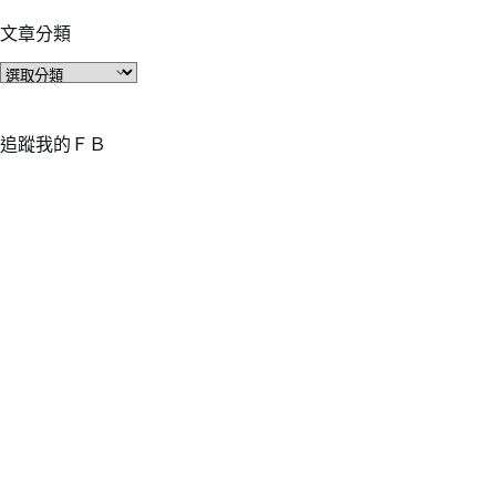
文章分類
文
章
分
類
追蹤我的ＦＢ