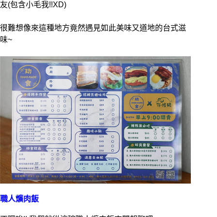
友(包含小毛我!!XD)
很難想像來這種地方竟然遇見如此美味又道地的台式滋
味~
職人爌肉飯