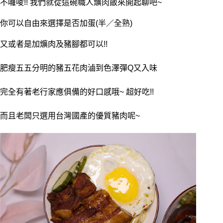
不囉唆!! 我們就從這碗職人爌肉飯來開起聊吧~
你可以自由來選擇是否加蛋(半／全熟)
又或者是加爌肉及豬腳都可以!!
肥瘦五五分明的豬五花肉滷到色澤彈Q又入味
完全有著老行家應俱備的好口感哦~ 超好吃!!
而且老闆只選用台灣國產的優質豬肉呢~