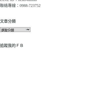
聯絡專線：0988-723752
文章分類
文
章
分
類
追蹤我的ＦＢ