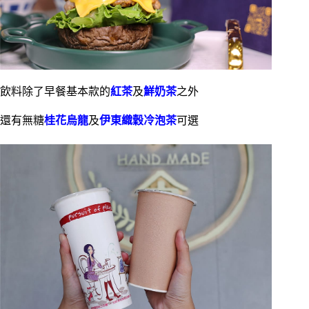
飲料除了早餐基本款的
紅茶
及
鮮奶茶
之外
還有無糖
桂花烏龍
及
伊東織穀冷泡茶
可選