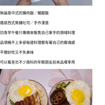
無論是中式的爌肉飯／豬腳飯
還是西式焦糖吐司／手作漢堡
玏食早午餐只專精來販售自己拿手的領域料理
品項稱不上多卻每道料理都有著自己的靈魂感
平價好吃又不失美味
可以看見也不少南科的年輕朋友前來品嚐享用