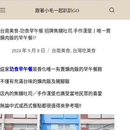
跳
跟著小毛一起趴趴GO
至
主
要
台南美食-玏食早午餐 招牌焦糖吐司.手作漢堡丨唯一賣
內
爌肉飯的早午餐!?
容
2024 年 9 月 8 日
台南美食
,
台灣吃美食
這家
玏食早午餐
是善化唯一有賣爌肉飯的早午餐館
不僅有充滿台味的爌肉飯及豬腳飯
店內的焦糖吐司／手作漢堡也廣受當地民眾的喜愛
無論中式或西式餐點都很值得來參考哦!!