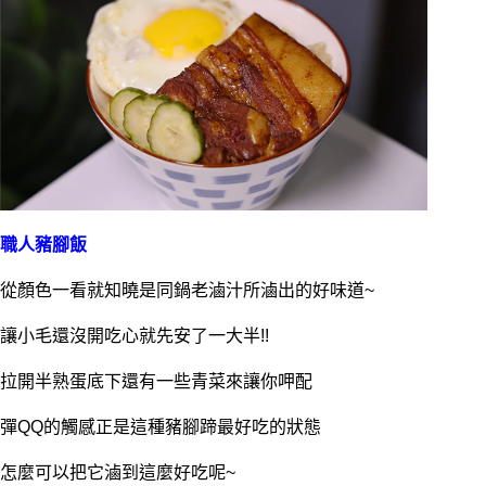
職人豬腳飯
從顏色一看就知曉是同鍋老滷汁所滷出的好味道~
讓小毛還沒開吃心就先安了一大半!!
拉開半熟蛋底下還有一些青菜來讓你呷配
彈QQ的觸感正是這種豬腳蹄最好吃的狀態
怎麼可以把它滷到這麼好吃呢~