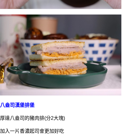
八盎司漢堡排堡
厚達八盎司的豬肉排(分2大塊)
加入一片香濃起司會更加好吃