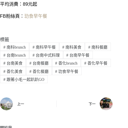
平均消費：89元起
FB粉絲頁：
玏食早午餐
標籤
#
南科brunch
#
南科早午餐
#
南科美食
#
南科餐廳
#
台南brunch
#
台南中式料理
#
台南早午餐
#
台南美食
#
台南餐廳
#
善化brunch
#
善化早午餐
#
善化美食
#
善化餐廳
#
玏食早午餐
#
跟著小毛一起趴趴GO
上一
下一