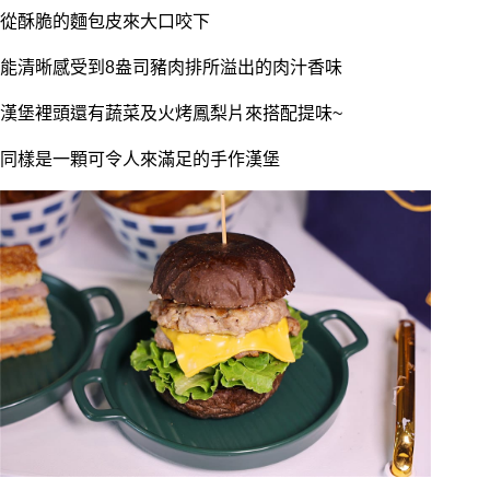
從酥脆的麵包皮來大口咬下
能清晰感受到8盎司豬肉排所溢出的肉汁香味
漢堡裡頭還有蔬菜及火烤鳳梨片來搭配提味~
同樣是一顆可令人來滿足的手作漢堡