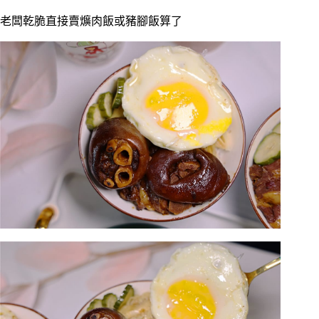
老闆乾脆直接賣爌肉飯或豬腳飯算了