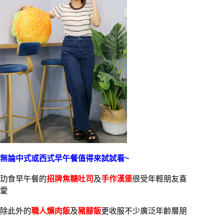
無論中式或西式早午餐值得來試試看~
玏食早午餐的
招牌焦糖吐司
及
手作漢堡
很受年輕朋友喜
愛
除此外的
職人爌肉飯
及
豬腳飯
更收服不少廣泛年齡層朋