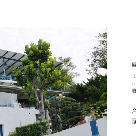
I
L
聯