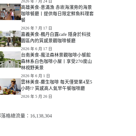
2026 年 7 月 24 日
高雄美食-意滿漁 赤崁海濱旁的海景
咖啡餐廳丨提供每日限定鮮魚料理套
餐
2026 年 7 月 17 日
嘉義美食-楓丹白露cafe 隱身於科技
園區內的質感景觀咖啡餐廳
2026 年 6 月 17 日
台南美食-魔法森林景觀咖啡小餐館
森林系白色咖啡小屋丨享受270度山
林視野美景
2026 年 6 月 1 日
雲林美食-麋生咖啡 每天僅營業4至5
小時!? 質感高人氣早午餐咖啡廳
2026 年 5 月 26 日
落格總流量：​16,138,304