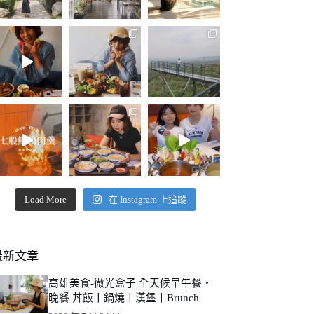
Load More
在 Instagram 上追蹤
最新文章
高雄美食-微光盒子 全天候早午餐・
晚餐 丼飯丨鍋燒丨漢堡丨Brunch