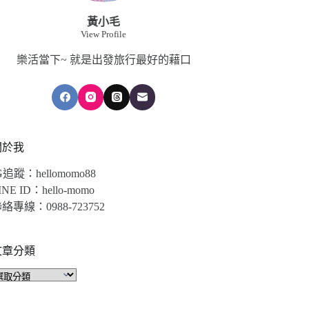
黃小毛
View Profile
樂活當下~ 就是出發旅行最好的藉口
關於我
G追蹤：hellomomo88
INE ID：hello-momo
絡專線：0988-723752
文章分類
文
章
分