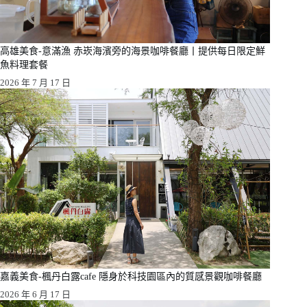
高雄美食-意滿漁 赤崁海濱旁的海景咖啡餐廳丨提供每日限定鮮
魚料理套餐
2026 年 7 月 17 日
嘉義美食-楓丹白露cafe 隱身於科技園區內的質感景觀咖啡餐廳
2026 年 6 月 17 日