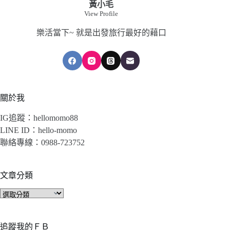
黃小毛
View Profile
樂活當下~ 就是出發旅行最好的藉口
關於我
IG追蹤：hellomomo88
LINE ID：hello-momo
聯絡專線：0988-723752
文章分類
文
章
分
類
追蹤我的ＦＢ