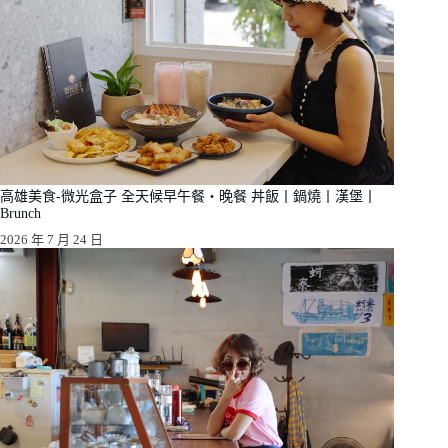
高雄美食-微光盒子 全天候早午餐・晚餐 丼飯丨鍋燒丨漢堡丨
Brunch
2026 年 7 月 24 日