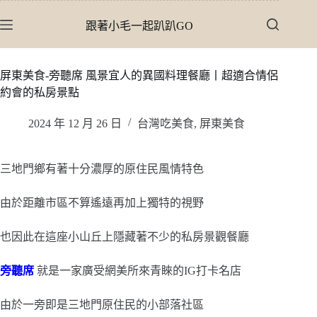
跳
跟著小毛一起趴趴GO
至
主
要
屏東美食-旁聽席 風景宜人的異國料理餐廳丨超適合情侶
內
約會的私房景點
容
2024 年 12 月 26 日
台灣吃美食
,
屏東美食
三地門鄉有著十分濃厚的原住民風情特色
由於距離市區不算遙遠再加上獨特的視野
也因此在這座小山丘上隱藏著不少的私房景觀餐廳
旁聽席
就是一家廣受網美所來青睞的IG打卡名店
由於一旁即是三地門原住民的小部落社區