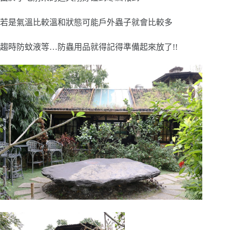
若是氣溫比較溫和狀態可能戶外蟲子就會比較多
趨時防蚊液等…防蟲用品就得記得準備起來放了!!