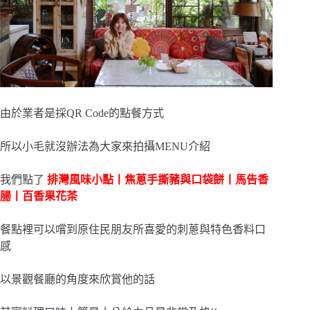
由於業者是採QR Code的點餐方式
所以小毛就沒辦法為大家來拍攝MENU介紹
我們點了
排灣風味小點丨焦蔥手撕豬與口袋餅丨馬告香
腸丨百香果花茶
餐點裡可以嚐到原住民朋友所喜愛的刺蔥與特色香料口
感
以景觀餐廳的角度來欣賞他的話