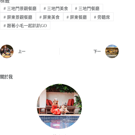
標籤
#
三地門景觀餐廳
#
三地門美食
#
三地門餐廳
#
屏東景觀餐廳
#
屏東美食
#
屏東餐廳
#
旁聽席
#
跟著小毛一起趴趴GO
上一
下一
關於我