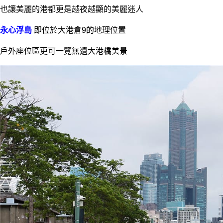
也讓美麗的港都更是越夜越顯的美麗迷人
永心浮島
即位於大港倉9的地理位置
戶外座位區更可一覽無遺大港橋美景