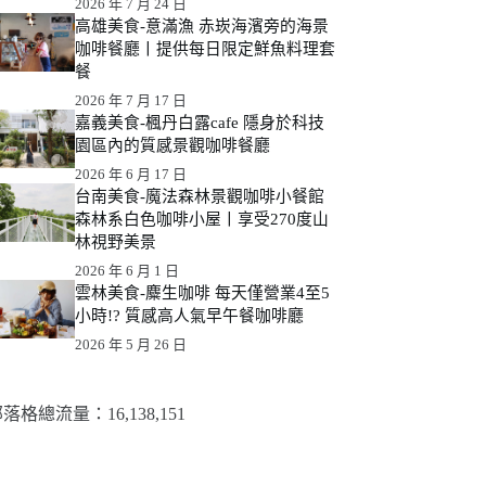
2026 年 7 月 24 日
高雄美食-意滿漁 赤崁海濱旁的海景
咖啡餐廳丨提供每日限定鮮魚料理套
餐
2026 年 7 月 17 日
嘉義美食-楓丹白露cafe 隱身於科技
園區內的質感景觀咖啡餐廳
2026 年 6 月 17 日
台南美食-魔法森林景觀咖啡小餐館
森林系白色咖啡小屋丨享受270度山
林視野美景
2026 年 6 月 1 日
雲林美食-麋生咖啡 每天僅營業4至5
小時!? 質感高人氣早午餐咖啡廳
2026 年 5 月 26 日
落格總流量：​16,138,151