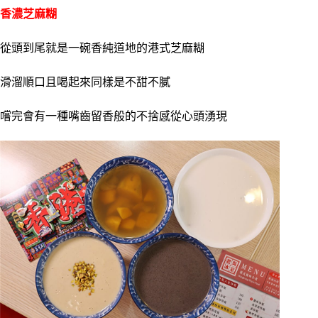
香濃芝麻糊
從頭到尾就是一碗香純道地的港式芝麻糊
滑溜順口且喝起來同樣是不甜不膩
嚐完會有一種嘴齒留香般的不捨感從心頭湧現