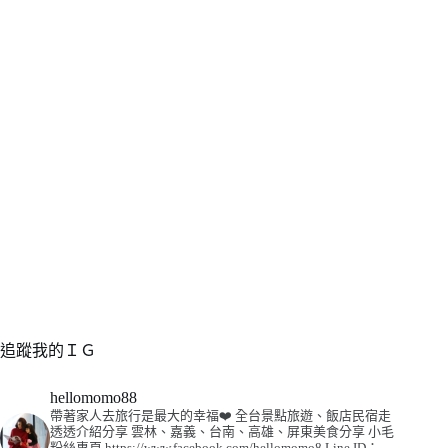
追蹤我的ＩＧ
hellomomo88
帶著家人去旅行是最大的幸福❤️
全台景點旅遊、飯店民宿走
透透介紹分享
雲林、嘉義、台南、高雄、屏東美食分享
小毛
粉絲專頁
https://www.facebook.com/hellomomo8
Line ID：