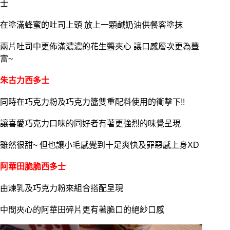
士
在塗滿蜂蜜的吐司上頭 放上一顆鹹奶油供餐客塗抹
兩片吐司中更佈滿濃濃的花生醬夾心 讓口感層次更為豐
富~
朱古力西多士
同時在巧克力粉及巧克力醬雙重配料使用的衝擊下!!
讓喜愛巧克力口味的同好者有著更強烈的味覺呈現
雖然很甜~ 但也讓小毛感覺到十足爽快及罪惡感上身XD
阿華田脆脆西多士
由煉乳及巧克力粉來組合搭配呈現
中間夾心的阿華田碎片更有著脆口的絕紗口感