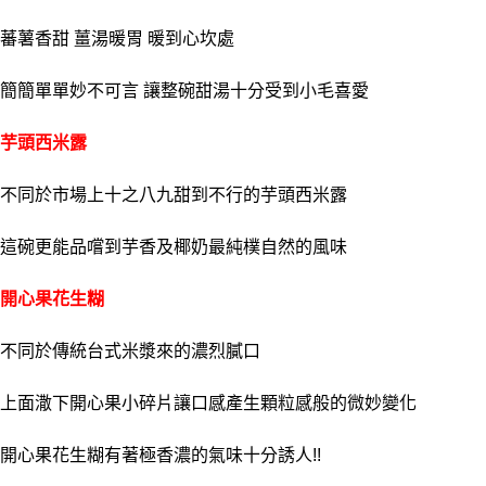
蕃薯香甜 薑湯暖胃 暖到心坎處
簡簡單單妙不可言 讓整碗甜湯十分受到小毛喜愛
芋頭西米露
不同於市場上十之八九甜到不行的芋頭西米露
這碗更能品嚐到芋香及椰奶最純樸自然的風味
開心果花生糊
不同於傳統台式米漿來的濃烈膩口
上面潵下開心果小碎片讓口感產生顆粒感般的微妙變化
開心果花生糊有著極香濃的氣味十分誘人!!