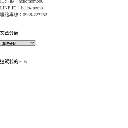
IG追蹤：hellomomo88
LINE ID：hello-momo
聯絡專線：0988-723752
文章分類
文
章
分
類
追蹤我的ＦＢ