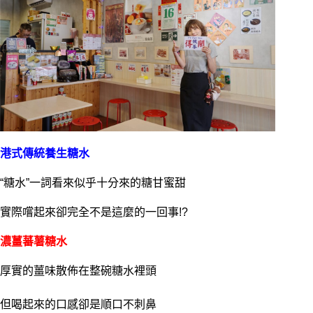
港式傳統養生糖水
“糖水”一詞看來似乎十分來的糖甘蜜甜
實際嚐起來卻完全不是這麼的一回事!?
濃薑蕃薯糖水
厚實的薑味散佈在整碗糖水裡頭
但喝起來的口感卻是順口不刺鼻