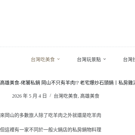
跳
至
主
要
內
容
台灣吃美食
台灣玩景點
台灣
高雄美食-佬饕私鍋 岡山不只有羊肉!? 老宅爆炒石頭鍋丨私房雞
2026 年 5 月 4 日
台灣吃美食
,
高雄美食
來岡山的多數旅人除了吃羊肉之外就還是吃羊肉
但這裡有一家不同於一般火鍋店的私房鍋物料理