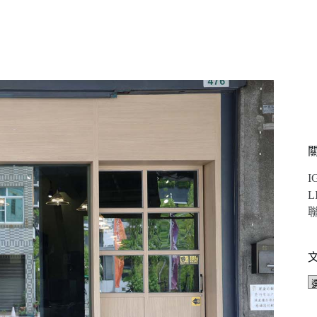
I
L
聯