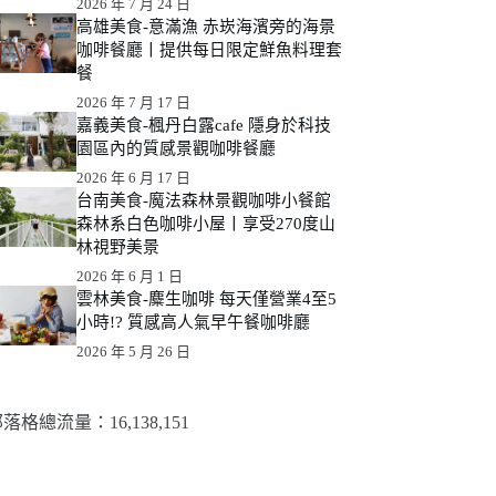
2026 年 7 月 24 日
高雄美食-意滿漁 赤崁海濱旁的海景
咖啡餐廳丨提供每日限定鮮魚料理套
餐
2026 年 7 月 17 日
嘉義美食-楓丹白露cafe 隱身於科技
園區內的質感景觀咖啡餐廳
2026 年 6 月 17 日
台南美食-魔法森林景觀咖啡小餐館
森林系白色咖啡小屋丨享受270度山
林視野美景
2026 年 6 月 1 日
雲林美食-麋生咖啡 每天僅營業4至5
小時!? 質感高人氣早午餐咖啡廳
2026 年 5 月 26 日
落格總流量：​16,138,151