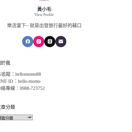
黃小毛
View Profile
樂活當下~ 就是出發旅行最好的藉口
關於我
G追蹤：hellomomo88
INE ID：hello-momo
絡專線：0988-723752
文章分類
文
章
分