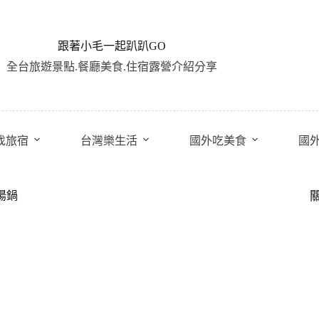
跟著小毛一起趴趴GO
全台旅遊景點.餐廳美食.住宿露營介紹分享
找旅宿
台灣樂生活
國外吃美食
國
湯鍋