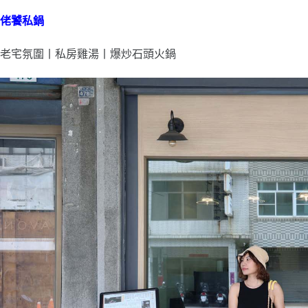
佬饕私鍋
老宅氛圍丨私房雞湯丨爆炒石頭火鍋