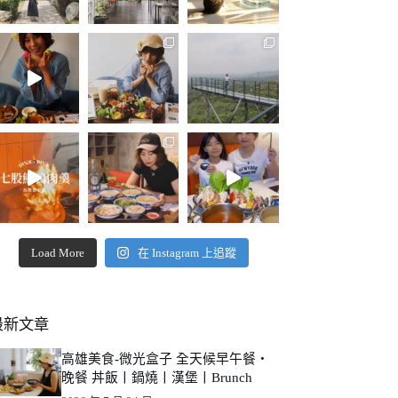
Load More
在 Instagram 上追蹤
最新文章
高雄美食-微光盒子 全天候早午餐・
晚餐 丼飯丨鍋燒丨漢堡丨Brunch